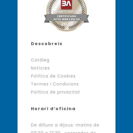
Descobreix
Catàleg
Notícies
Política de Cookies
Termes i Condicions
Política de privacitat
Horari d’oficina
De dilluns a dijous: matins de