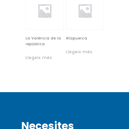
La València de la
Atapuerca
república
Llegeix més
Llegeix més
Necesites