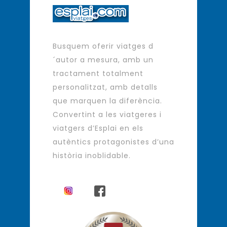
Busquem oferir viatges d
´autor a mesura, amb un
tractament totalment
personalitzat, amb detalls
que marquen la diferència.
Convertint a les viatgeres i
viatgers d’Esplai en els
autèntics protagonistes d’una
història inoblidable.