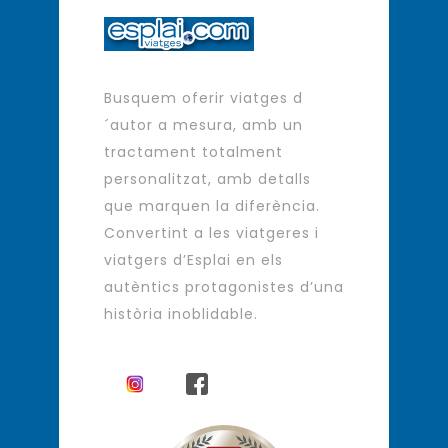
Busquem oferir viatges d
´autor a mesura, amb un
tractament totalment
personalitzat, amb detalls
que marquen la diferència.
Convertint a les viatgeres i
viatgers d’Esplai en els
autèntics protagonistes d’una
història inoblidable.