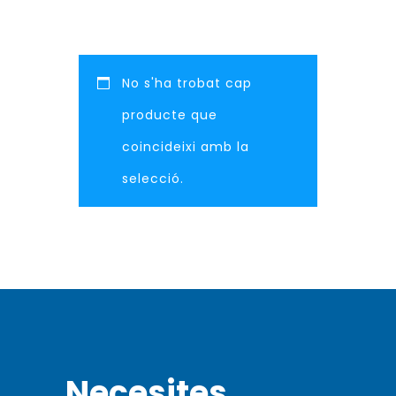
No s'ha trobat cap
producte que
coincideixi amb la
selecció.
Necesites