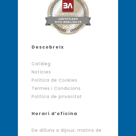
Descobreix
Catàleg
Notícies
Política de Cookies
Termes i Condicions
Política de privacitat
Horari d’oficina
De dilluns a dijous: matins de