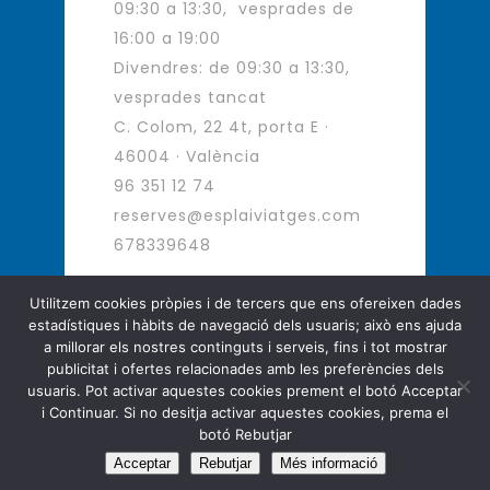
09:30 a 13:30, vesprades de
16:00 a 19:00
Divendres: de 09:30 a 13:30,
vesprades tancat
C. Colom, 22 4t, porta E ·
46004 · València
96 351 12 74
reserves@esplaiviatges.com
678339648
Utilitzem cookies pròpies i de tercers que ens ofereixen dades
estadístiques i hàbits de navegació dels usuaris; això ens ajuda
Agència de Viatges - Viatges d
a millorar els nostres continguts i serveis, fins i tot mostrar
´autor
publicitat i ofertes relacionades amb les preferències dels
usuaris. Pot activar aquestes cookies prement el botó Acceptar
Copyright © Esplai Viatges. All
i Continuar. Si no desitja activar aquestes cookies, prema el
Rights Reserved.
botó Rebutjar
Acceptar
Rebutjar
Més informació