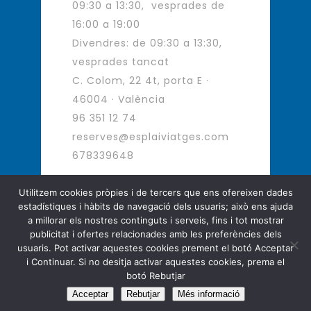
09:30 a 13:30, vesprades de
16:00 a 19:00
Divendres: de 09:30 a 13:30,
vesprades tancat
C. Colom, 22 4t, porta E ·
46004 · València
96 351 12 74
reserves@esplaiviatges.com
678339648
Utilitzem cookies pròpies i de tercers que ens ofereixen dades
estadístiques i hàbits de navegació dels usuaris; això ens ajuda
Agència de Viatges - Viatges d
a millorar els nostres continguts i serveis, fins i tot mostrar
´autor
publicitat i ofertes relacionades amb les preferències dels
usuaris. Pot activar aquestes cookies prement el botó Acceptar
Copyright © Esplai Viatges. All
i Continuar. Si no desitja activar aquestes cookies, prema el
Rights Reserved.
botó Rebutjar
Acceptar
Rebutjar
Més informació