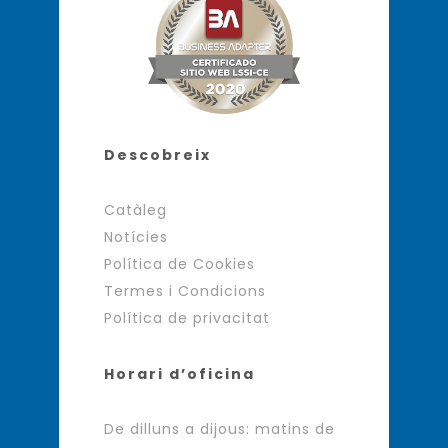
Descobreix
Catàleg
Notícies
Política de Cookies
Termes i Condicions
Política de privacitat
Horari d’oficina
De dilluns a dijous: matins de