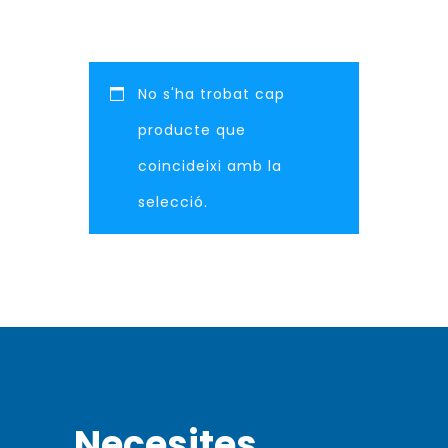
No s'ha trobat cap
producte que
coincideixi amb la
selecció.
Necesites