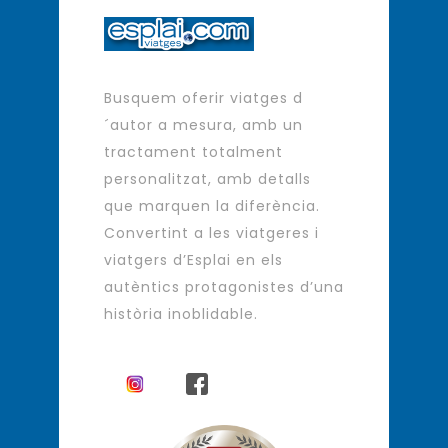
Busquem oferir viatges d
´autor a mesura, amb un
tractament totalment
personalitzat, amb detalls
que marquen la diferència.
Convertint a les viatgeres i
viatgers d’Esplai en els
autèntics protagonistes d’una
història inoblidable.