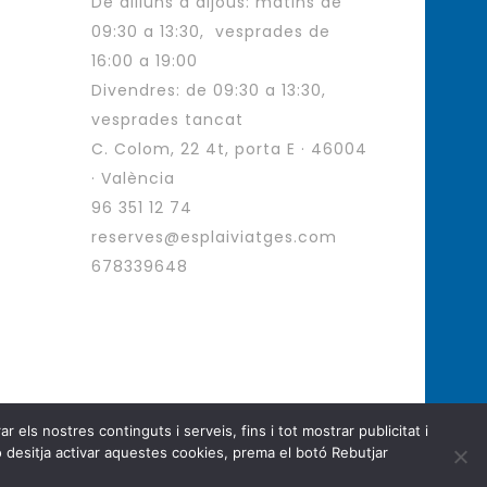
De dilluns a dijous: matins de
09:30 a 13:30, vesprades de
16:00 a 19:00
Divendres: de 09:30 a 13:30,
vesprades tancat
C. Colom, 22 4t, porta E · 46004
· València
96 351 12 74
reserves@esplaiviatges.com
678339648
 els nostres continguts i serveis, fins i tot mostrar publicitat i
ges. All Rights Reserved.
 desitja activar aquestes cookies, prema el botó Rebutjar