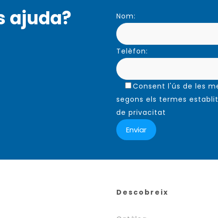
s ajuda?
Nom:
Telèfon:
Consent l'ús de les 
segons els termes establit
de privacitat
Descobreix