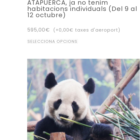
ATAPUERCA, ja no tenim
habitacions individuals (Del 9 al
12 octubre)
595,00
€
(+
0,00
€
taxes d'aeroport)
Aquest
SELECCIONA OPCIONS
producte
té
diverses
variants.
Les
opcions
es
poden
triar
a
la
pàgina