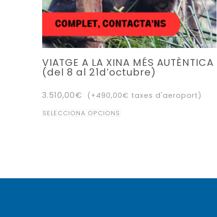
del
producte
VIATGE A LA XINA MÉS AUTÈNTICA
(del 8 al 21d’octubre)
3.510,00
€
(+
490,00
€
taxes d'aeroport)
Aquest
SELECCIONA OPCIONS
producte
té
diverses
variants.
Les
opcions
es
poden