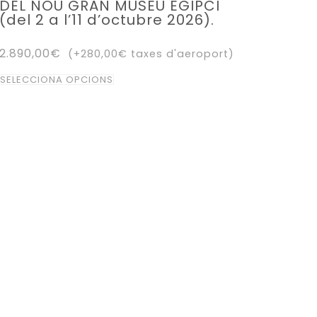
DEL NOU GRAN MUSEU EGIPCI
(del 2 a l’11 d’octubre 2026).
2.890,00
€
(+
280,00
€
taxes d'aeroport)
Aquest
SELECCIONA OPCIONS
producte
té
diverses
variants.
Les
opcions
es
poden
triar
a
la
pàgina