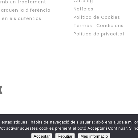
Catàleg
 amb un tractament
Notícies
arquen la diferència.
Política de Cookies
i en els autèntics
Termes i Condicions
Política de privacitat
tadístiques i hàbits de navegació dels usuaris; això ens ajuda a millorar
Copyright © Esplai Viat
Pot activar aquestes cookies prement el botó Acceptar i Continuar. Si no
Acceptar
Rebutjar
Més informació