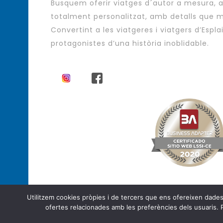
Busquem oferir viatges d´autor a mesura,
totalment personalitzat, amb detalls que m
Convertint a les viatgeres i viatgers d’Espla
protagonistes d’una història inoblidable.
Utilitzem cookies pròpies i de tercers que ens ofereixen dades es
Agència de Viatges - Viatges d´autor
ofertes relacionades amb les preferències dels usuaris. 