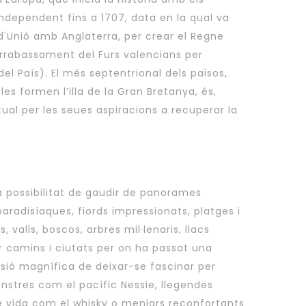
ndependent fins a 1707, data en la qual va
a d'Unió amb Anglaterra, per crear el Regne
’arrabassament del Furs valencians per
del País). El més septentrional dels països,
les formen l’illa de la Gran Bretanya, és,
ual per les seues aspiracions a recuperar la
la possibilitat de gaudir de panorames
paradisíaques, fiords impressionats, platges i
valls, boscos, arbres mil·lenaris, llacs
r camins i ciutats per on ha passat una
asió magnífica de deixar-se fascinar per
stres com el pacífic Nessie, llegendes
e vida com el whisky o menjars reconfortants