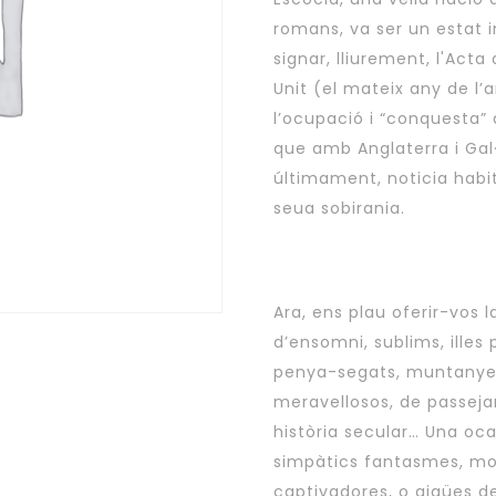
romans, va ser un estat i
signar, lliurement, l'Act
Unit (el mateix any de l
l’ocupació i “conquesta” 
que amb Anglaterra i Gal·
últimament, noticia habit
seua sobirania.
Ara, ens plau oferir-vos 
d’ensomni, sublims, illes 
penya-segats, muntanyes, 
meravellosos, de passeja
història secular… Una oc
simpàtics fantasmes, mon
captivadores, o aigües d