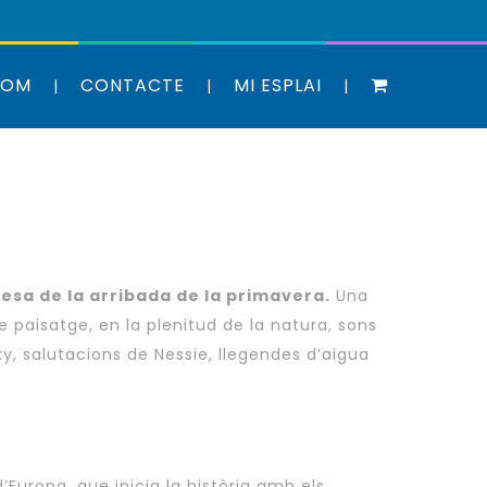
SOM
CONTACTE
MI ESPLAI
llesa de la arribada de la primavera.
Una
 paisatge, en la plenitud de la natura, sons
ky, salutacions de Nessie, llegendes d’aigua
’Europa, que inicia la història amb els