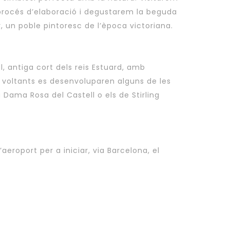
l procés d’elaboració i degustarem la beguda
ry, un poble pintoresc de l’època victoriana.
ll, antiga cort dels reis Estuard, amb
s voltants es desenvoluparen alguns de les
Dama Rosa del Castell o els de Stirling
eroport per a iniciar, via Barcelona, el