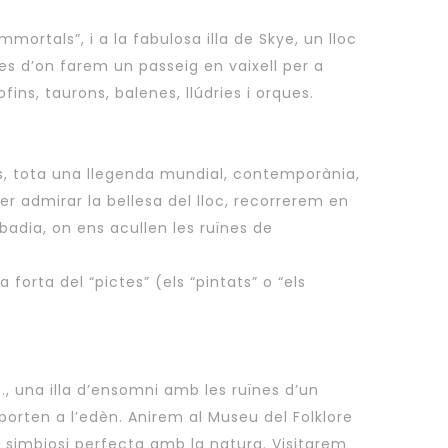
mmortals”, i a la fabulosa illa de Skye, un lloc
des d’on farem un passeig en vaixell per a
fins, taurons, balenes, llúdries i orques.
ss, tota una llegenda mundial, contemporània,
er admirar la bellesa del lloc, recorrerem en
 badia, on ens acullen les ruïnes de
 forta del “pictes” (els “pintats” o “els
s., una illa d’ensomni amb les ruïnes d’un
porten a l’edèn. Anirem al Museu del Folklore
n simbiosi perfecta amb la natura. Visitarem