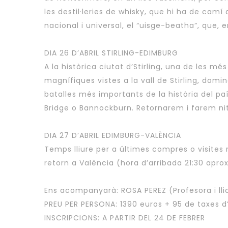
les destil·leries de whisky, que hi ha de cam
nacional i universal, el “uisge-beatha”, que, e
DIA 26 D’ABRIL STIRLING-EDIMBURG
A la històrica ciutat d’Stirling, una de les mé
magnífiques vistes a la vall de Stirling, dom
batalles més importants de la història del pa
Bridge o Bannockburn. Retornarem i farem ni
DIA 27 D’ABRIL EDIMBURG-VALÈNCIA
Temps lliure per a últimes compres o visites r
retorn a València (hora d’arribada 21:30 aprox
Ens acompanyarà: ROSA PEREZ (Profesora i lli
PREU PER PERSONA: 1390 euros + 95 de taxes d
INSCRIPCIONS: A PARTIR DEL 24 DE FEBRER