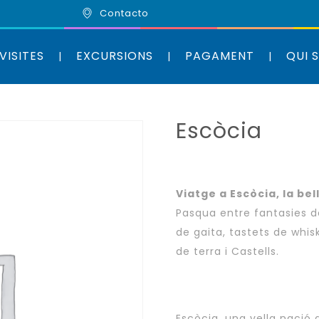
Contacto
VISITES
EXCURSIONS
PAGAMENT
QUI 
Escòcia
Viatge a Escòcia, la be
Pasqua entre fantasies de
de gaita, tastets de whis
de terra i Castells.
Escòcia, una vella nació d