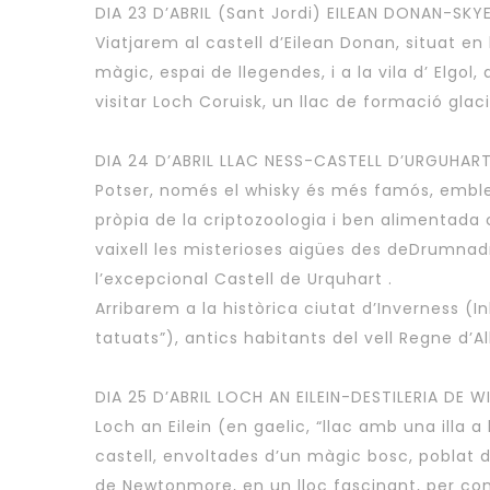
DIA 23 D’ABRIL (Sant Jordi) EILEAN DONAN-SK
Viatjarem al castell d’Eilean Donan, situat en 
màgic, espai de llegendes, i a la vila d’ Elg
visitar Loch Coruisk, un llac de formació glaci
DIA 24 D’ABRIL LLAC NESS-CASTELL D’URGUHAR
Potser, només el whisky és més famós, emblem
pròpia de la criptozoologia i ben alimentada c
vaixell les misterioses aigües des deDrumnadro
l’excepcional Castell de Urquhart .
Arribarem a la històrica ciutat d’Inverness (In
tatuats”), antics habitants del vell Regne d’A
DIA 25 D’ABRIL LOCH AN EILEIN-DESTILERIA DE W
Loch an Eilein (en gaelic, “llac amb una illa a
castell, envoltades d’un màgic bosc, poblat d
de Newtonmore, en un lloc fascinant, per con