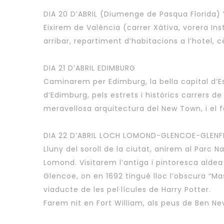
DIA 20 D’ABRIL (Diumenge de Pasqua Florida
Eixirem de València (carrer Xàtiva, vorera Ins
arribar, repartiment d’habitacions a l’hotel, 
DIA 21 D’ABRIL EDIMBURG
Caminarem per Edimburg, la bella capital d’Es
d’Edimburg, pels estrets i històrics carrers d
meravellosa arquitectura del New Town, i el fa
DIA 22 D’ABRIL LOCH LOMOND-GLENCOE-GLENF
Lluny del soroll de la ciutat, anirem al Parc 
Lomond. Visitarem l’antiga i pintoresca aldea
Glencoe, on en 1692 tingué lloc l’obscura “M
viaducte de les pel·lícules de Harry Potter.
Farem nit en Fort William, als peus de Ben Ne