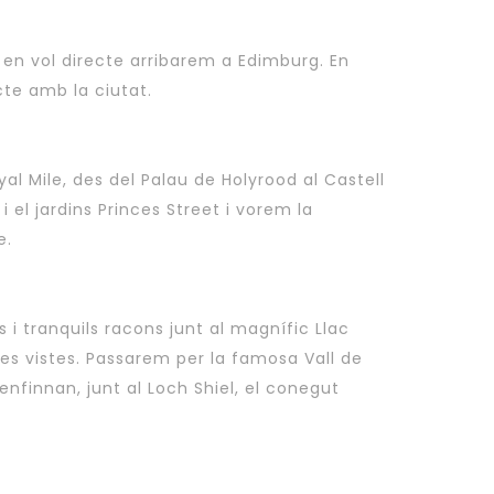
n en vol directe arribarem a Edimburg. En
cte amb la ciutat.
l Mile, des del Palau de Holyrood al Castell
 el jardins Princes Street i vorem la
e.
s i tranquils racons junt al magnífic Llac
ues vistes. Passarem per la famosa Vall de
nfinnan, junt al Loch Shiel, el conegut