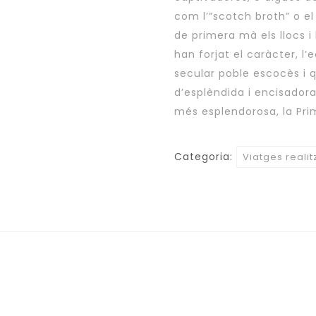
com l’”scotch broth” o el
de primera mà els llocs i l
han forjat el caràcter, l’
secular poble escocès i q
d’esplèndida i encisador
més esplendorosa, la Prim
Categoria:
Viatges reali