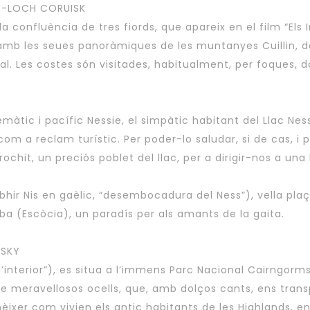
YE-LOCH CORUISK
la confluència de tres fiords, que apareix en el film “Els I
ol, amb les seues panoràmiques de les muntanyes Cuillin, 
al. Les costes són visitades, habitualment, per foques, do
T
àtic i pacífic Nessie, el simpàtic habitant del Llac Ne
om a reclam turístic. Per poder-lo saludar, si de cas, i p
chit, un preciós poblet del llac, per a dirigir-nos a una
bhir Nis en gaèlic, “desembocadura del Ness”), vella plaça
lba (Escòcia), un paradís per als amants de la gaita.
ISKY
 l’interior”), es situa a l’immens Parc Nacional Cairngorm
e meravellosos ocells, que, amb dolços cants, ens trans
èixer com vivien els antic habitants de les Highlands, e