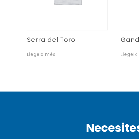
Serra del Toro
Gand
Llegeix més
Llegeix
Necesite