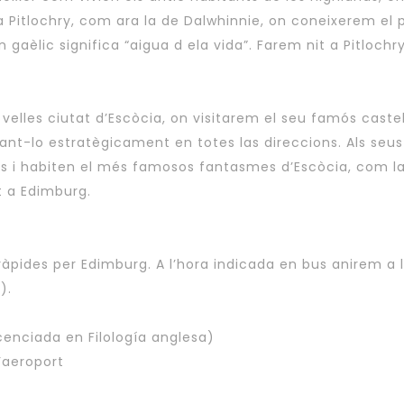
í a Pitlochry, com ara la de Dalwhinnie, on coneixerem e
n gaèlic significa “aigua d ela vida”. Farem nit a Pitloch
s velles ciutat d’Escòcia, on visitarem el seu famós caste
inant-lo estratègicament en totes las direccions. Als seu
ís i habiten el més famosos fantasmes d’Escòcia, com la 
t a Edimburg.
àpides per Edimburg. A l’hora indicada en bus anirem a l’a
).
cenciada en Filología anglesa)
’aeroport