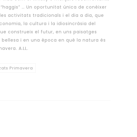
 “haggis” … Un oportunitat única de conèixer
es activitats tradicionals i el dia a dia, que
economia, la cultura i la idiosincràsia del
ue construeix el futur, en uns paisatges
a bellesa i en una època en què la natura és
avera. A.LL.
tzats Primavera