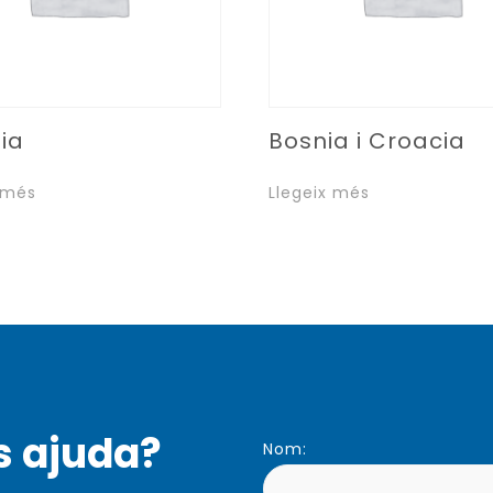
ia
Bosnia i Croacia
 més
Llegeix més
s ajuda?
Nom: