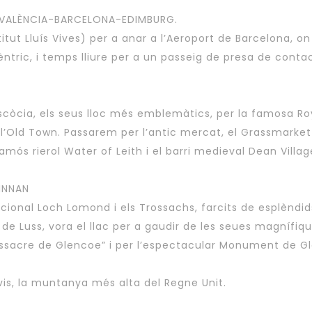
) VALÈNCIA-BARCELONA-EDIMBURG.
titut Lluís Vives) per a anar a l’Aeroport de Barcelona, o
cèntric, i temps lliure per a un passeig de presa de conta
còcia, els seus lloc més emblemàtics, per la famosa Roya
e l’Old Town. Passarem per l’antic mercat, el Grassmarket i
mós rierol Water of Leith i el barri medieval Dean Villag
INNAN
Nacional Loch Lomond i els Trossachs, farcits de esplèndid
 de Luss, vora el llac per a gaudir de les seues magnífiq
assacre de Glencoe” i per l’espectacular Monument de Gle
vis, la muntanya més alta del Regne Unit.