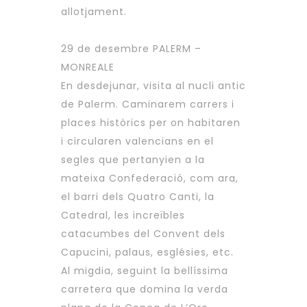
allotjament.
29 de desembre PALERM –
MONREALE
En desdejunar, visita al nucli antic
de Palerm. Caminarem carrers i
places històrics per on habitaren
i circularen valencians en el
segles que pertanyien a la
mateixa Confederació, com ara,
el barri dels Quatro Canti, la
Catedral, les increïbles
catacumbes del Convent dels
Capucini, palaus, esglésies, etc.
Al migdia, seguint la bellíssima
carretera que domina la verda