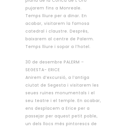
plana de la Conca de L’Oro
pujarem fins a Monreale.
Temps lliure per a dinar. En
acabar, visitarem la famosa
catedral i claustre. Després,
baixarem al centre de Palerm.
Temps lliure i sopar a l’hotel.
30 de desembre PALERM –
SEGESTA- ERICE
Anirem d’excursió, a l’antiga
ciutat de Segesta i visitarem les
seues ruïnes monumentals i el
seu teatre i el temple. En acabar,
ens desplacem a Erice per a
passejar per aquest petit poble,
un dels llocs més pintorescs de