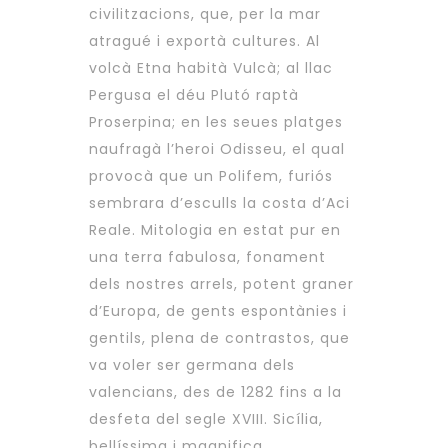
civilitzacions, que, per la mar
atragué i exportà cultures. Al
volcà Etna habità Vulcà; al llac
Pergusa el déu Plutó raptà
Proserpina; en les seues platges
naufragà l’heroi Odisseu, el qual
provocà que un Polifem, furiós
sembrara d’esculls la costa d’Aci
Reale. Mitologia en estat pur en
una terra fabulosa, fonament
dels nostres arrels, potent graner
d’Europa, de gents espontànies i
gentils, plena de contrastos, que
va voler ser germana dels
valencians, des de 1282 fins a la
desfeta del segle XVIII. Sicília,
bellíssima i magnifica,