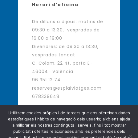
Horari d’oficina
De dilluns a dijous: matins de
09:30 a 13:30, vesprades de
16:00 a 19:00
Divendres: de 09:30 a 13:30,
vesprades tancat
C. Colom, 22 4t, porta E ·
46004 · València
96 351 12 74
reserves@esplaiviatges.com
678339648
Utilitzem cookies pròpies i de tercers que ens ofereixen dades
estadístiques i hàbits de navegació dels usuaris; això ens ajuda
Agència de Viatges - Viatges d
a millorar els nostres continguts i serveis, fins i tot mostrar
´autor
publicitat i ofertes relacionades amb les preferències dels
usuaris. Pot activar aquestes cookies prement el botó Acceptar