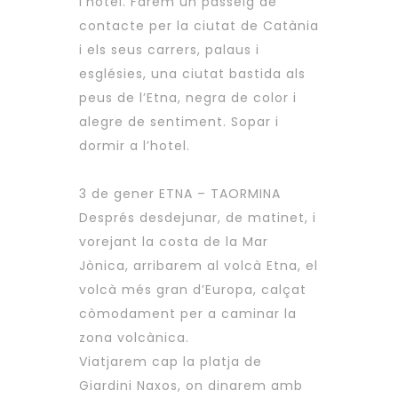
l’hotel. Farem un passeig de
contacte per la ciutat de Catània
i els seus carrers, palaus i
esglésies, una ciutat bastida als
peus de l’Etna, negra de color i
alegre de sentiment. Sopar i
dormir a l’hotel.
3 de gener ETNA – TAORMINA
Després desdejunar, de matinet, i
vorejant la costa de la Mar
Jònica, arribarem al volcà Etna, el
volcà més gran d’Europa, calçat
còmodament per a caminar la
zona volcànica.
Viatjarem cap la platja de
Giardini Naxos, on dinarem amb