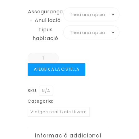
Assegurança
- Anul·lació
Tipus
habitació
quantitat
de
AFEGEIX A LA CISTELLA
ROMÀNIC
DE
SEGOVIA
SKU:
N/A
(DEL
Categoria:
6
Viatges realitzats Hivern
AL
9
DE
Informació addicional