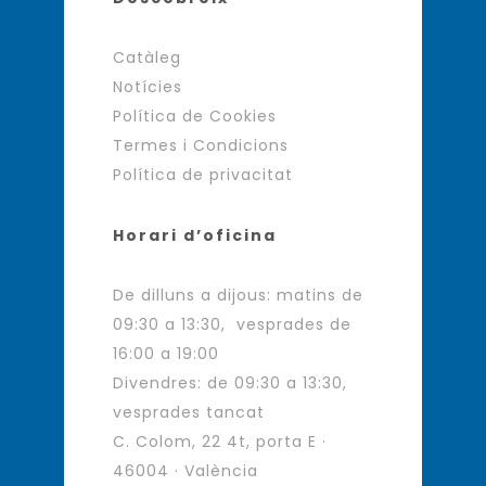
Catàleg
Notícies
Política de Cookies
Termes i Condicions
Política de privacitat
Horari d’oficina
De dilluns a dijous: matins de
09:30 a 13:30, vesprades de
16:00 a 19:00
Divendres: de 09:30 a 13:30,
vesprades tancat
C. Colom, 22 4t, porta E ·
46004 · València