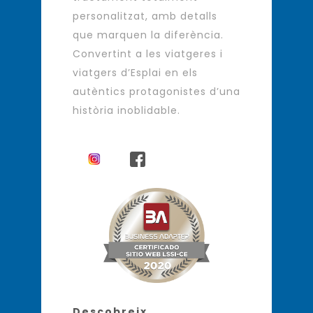
personalitzat, amb detalls
que marquen la diferència.
Convertint a les viatgeres i
viatgers d’Esplai en els
autèntics protagonistes d’una
història inoblidable.
Descobreix