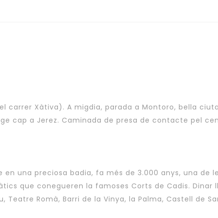
a del carrer Xàtiva). A migdia, parada a Montoro, bella ciu
iatge cap a Jerez. Caminada de presa de contacte pel ce
e en una preciosa badia, fa més de 3.000 anys, una de le
àtics que conegueren la famoses Corts de Cadis. Dinar lli
u, Teatre Romà, Barri de la Vinya, la Palma, Castell de S