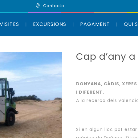
Contacto
VISITES
EXCURSIONS
PAGAMENT
QUI 
Cap d’any a
DONYANA, CÀDIS, XERES 
I DIFERENT.
A la recerca dels valenc
Si en algun lloc pot estar
màgica de Doñana. Situad