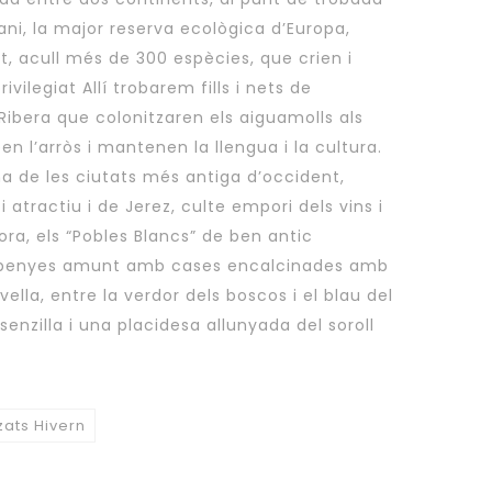
rrani, la major reserva ecològica d’Europa,
t, acull més de 300 espècies, que crien i
ivilegiat Allí trobarem fills i nets de
 Ribera que colonitzaren els aiguamolls als
n l’arròs i mantenen la llengua i la cultura.
na de les ciutats més antiga d’occident,
 atractiu i de Jerez, culte empori dels vins i
 vora, els “Pobles Blancs” de ben antic
n penyes amunt amb cases encalcinades amb
lla, entre la verdor dels boscos i el blau del
 senzilla i una placidesa allunyada del soroll
zats Hivern