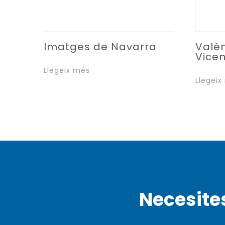
Imatges de Navarra
Valè
Vicen
Llegeix més
Llegeix
Necesite