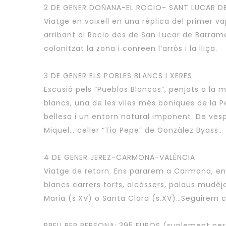
2 DE GENER DOÑANA-EL ROCIO- SANT LUCAR DE
Viatge en vaixell en una rèplica del primer 
arribant al Rocio des de San Lucar de Barram
colonitzat la zona i conreen l’arròs i la lliça.
3 DE GENER ELS POBLES BLANCS I XERES
Excusió pels “Pueblos Blancos”, penjats a la 
blancs, una de les viles més boniques de l
bellesa i un entorn natural imponent. De vesp
Miquel… celler “Tio Pepe” de Gonzàlez Byass…
4 DE GENER JEREZ-CARMONA-VALÈNCIA
Viatge de retorn. Ens pararem a Carmona, en 
blancs carrers torts, alcàssers, palaus mudèjar
Maria (s.XV) o Santa Clara (s.XV)…Seguirem c
PREU PER PERSONA: 395 EUROS (suplement per 