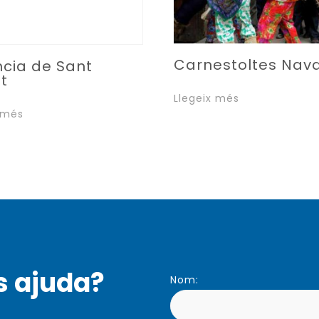
Carnestoltes Nav
ncia de Sant
t
Llegeix més
 més
s ajuda?
Nom: