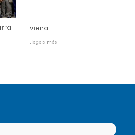
arra
Viena
Llegeix més