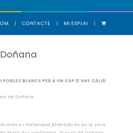
SOM
CONTACTE
MI ESPLAI
 Doñana
I POBLES BLANCS PER A UN CAP D’ANY CÀLID
ians de Doñana.
 la mítica i mil·lenària Atlàntida és en la zona
a entre dos continents, al punt de trobada