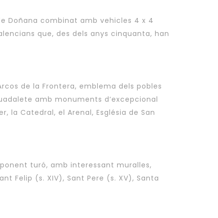
l de Doñana combinat amb vehicles 4 x 4
alencians que, des dels anys cinquanta, han
 Arcos de la Frontera, emblema dels pobles
l Guadalete amb monuments d’excepcional
, la Catedral, el Arenal, Església de San
mponent turó, amb interessant muralles,
nt Felip (s. XIV), Sant Pere (s. XV), Santa