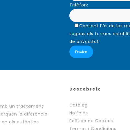
Telèfon:
Consent l'ús de les 
segons els termes establit
de privacitat
Descobreix
Catàleg
 amb un tractament
Notícies
arquen la diferència.
Política de Cookies
i en els autèntics
Termes i Condicions