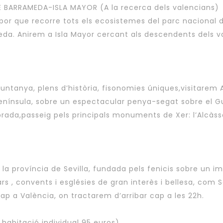
 BARRAMEDA-ISLA MAYOR (A la recerca dels valencians)
vapor que recorre tots els ecosistemes del parc naciona
eda. Anirem a Isla Mayor cercant als descendents dels v
muntanya, plens d’història, fisonomies úniques,visitarem
a Península, sobre un espectacular penya-segat sobre e
rada,passeig pels principals monuments de Xer: l’Alcàsser
la província de Sevilla, fundada pels fenicis sobre un i
s , convents i esglésies de gran interès i bellesa, com Sa
ap a València, on tractarem d’arribar cap a les 22h.
habitació individual 95 euros)