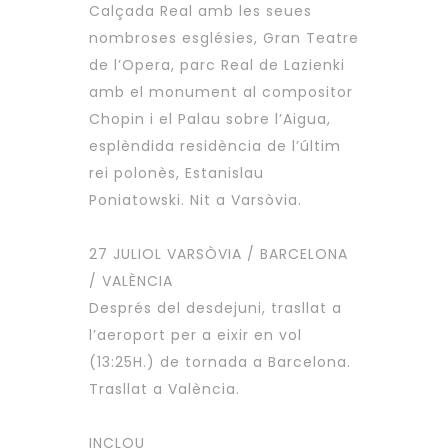
Calçada Real amb les seues
nombroses esglésies, Gran Teatre
de l’Opera, parc Real de Lazienki
amb el monument al compositor
Chopin i el Palau sobre l’Aigua,
esplèndida residència de l’últim
rei polonès, Estanislau
Poniatowski. Nit a Varsòvia.
27 JULIOL VARSÒVIA / BARCELONA
/ VALÈNCIA
Després del desdejuni, trasllat a
l’aeroport per a eixir en vol
(13:25H.) de tornada a Barcelona.
Trasllat a València.
INCLOU