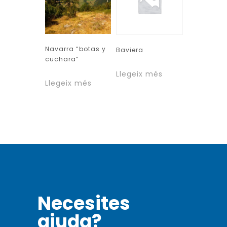
Navarra “botas y
Baviera
cuchara”
Llegeix més
Llegeix més
Necesites
ajuda?