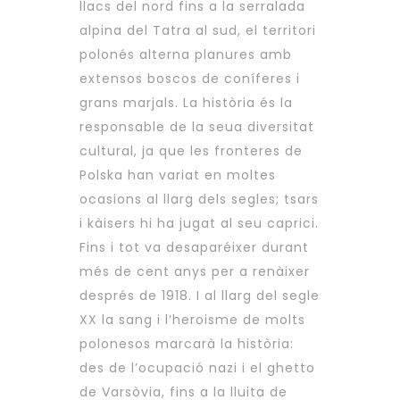
llacs del nord fins a la serralada
alpina del Tatra al sud, el territori
polonés alterna planures amb
extensos boscos de coníferes i
grans marjals. La història és la
responsable de la seua diversitat
cultural, ja que les fronteres de
Polska han variat en moltes
ocasions al llarg dels segles; tsars
i kàisers hi ha jugat al seu caprici.
Fins i tot va desaparéixer durant
més de cent anys per a renàixer
després de 1918. I al llarg del segle
XX la sang i l’heroisme de molts
polonesos marcarà la història:
des de l’ocupació nazi i el ghetto
de Varsòvia, fins a la lluita de