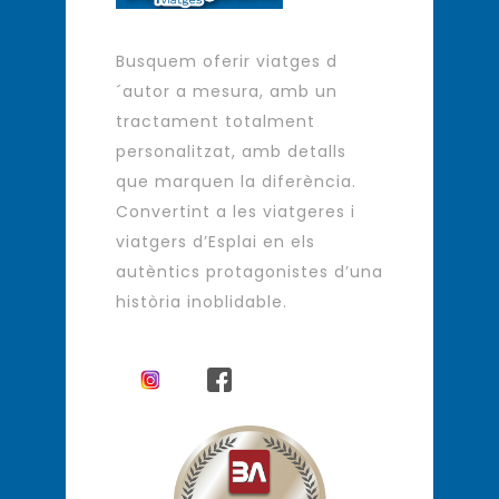
Busquem oferir viatges d
´autor a mesura, amb un
tractament totalment
personalitzat, amb detalls
que marquen la diferència.
Convertint a les viatgeres i
viatgers d’Esplai en els
autèntics protagonistes d’una
història inoblidable.