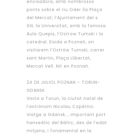
encisadora, amb nombrosos
ponts sobre el riu Oder ila Plaça
del Mercat, l’Ajuntament del s.
XIII, la Universitat, amb la famosa
Aula Quepis, l’Ostrow Tumski i la
catedral. Eixida a Poznań, on
visitarem l’Ostrów Tumski, carrer
sant Martin, Plaça Llibertat,
Mercat Vell. Nit en Poznań.
24 DE JULIOL POZNAN – TORUN-
GDANSK
Visita a Torun, la ciutat natal de
l’astrònom Nicolau Copèrnic.
Viatge a Gdansk, , important port
hanseàtic del Bàltic, des de l’edat
mitjana, i fonamental en la