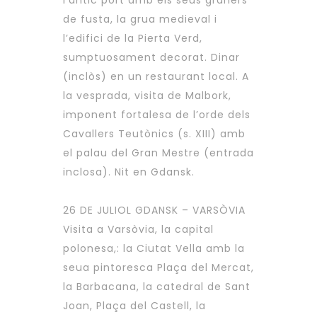
l’antic port amb els seus graners
de fusta, la grua medieval i
l’edifici de la Pierta Verd,
sumptuosament decorat. Dinar
(inclòs) en un restaurant local. A
la vesprada, visita de Malbork,
imponent fortalesa de l’orde dels
Cavallers Teutònics (s. XIII) amb
el palau del Gran Mestre (entrada
inclosa). Nit en Gdansk.
26 DE JULIOL GDANSK – VARSÒVIA
Visita a Varsòvia, la capital
polonesa,: la Ciutat Vella amb la
seua pintoresca Plaça del Mercat,
la Barbacana, la catedral de Sant
Joan, Plaça del Castell, la