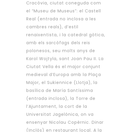
Cracòvia, ciutat coneguda com
el “Museu de Museus”: el Castell
Real (entrada no inclosa a les
cambres reals), d’estil
renaixentista, i la catedral gòtica,
amb els sarcòfags dels reis
polonesos, seu molts anys de
Karol Wojtyla, sant Joan Pau II. La
Ciutat Vella és el major conjunt
medieval d’Europa amb la Plaça
Major, el Sukiennice (Llotja), la
basílica de María Santíssima
(entrada inclosa), la Torre de
l’Ajuntament, la cort de la
Universitat Jagelónica, on va
ensenyar Nicolau Copèrnic. Dinar
(Inclòs) en restaurant local. A la