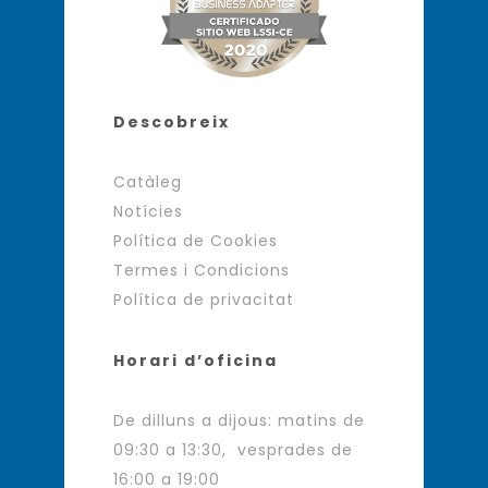
Descobreix
Catàleg
Notícies
Política de Cookies
Termes i Condicions
Política de privacitat
Horari d’oficina
De dilluns a dijous: matins de
09:30 a 13:30, vesprades de
16:00 a 19:00