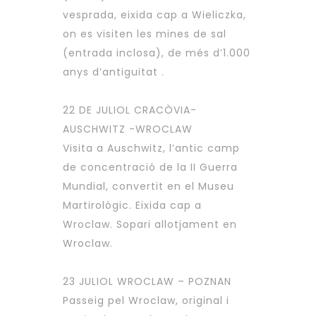
vesprada, eixida cap a Wieliczka,
on es visiten les mines de sal
(entrada inclosa), de més d’1.000
anys d’antiguitat .
22 DE JULIOL CRACÒVIA-
AUSCHWITZ -WROCLAW
Visita a Auschwitz, l’antic camp
de concentració de la II Guerra
Mundial, convertit en el Museu
Martirològic. Eixida cap a
Wroclaw. Sopari allotjament en
Wroclaw.
23 JULIOL WROCLAW – POZNAN
Passeig pel Wroclaw, original i