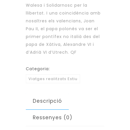
Walesa i Solidarnosc per la
llibertat. I una coincidència amb
nosaltres els valencians, Joan
Pau II, el papa polonés va ser el
primer pontífex no italià des del
papa de Xàtiva, Alexandre VI i
d’Adrià VI d’Utrech. QF
Categoria:
Viatges realitzats Estiu
Descripció
Ressenyes (0)