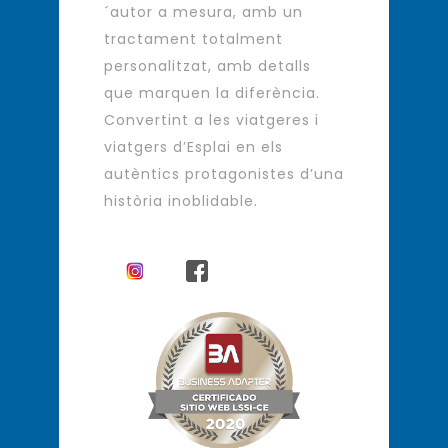
´autor a mesura, amb un
tractament totalment
personalitzat, amb detalls
que marquen la diferència.
Convertint a les viatgeres i
viatgers d’Esplai en els
autèntics protagonistes d’una
història inoblidable.