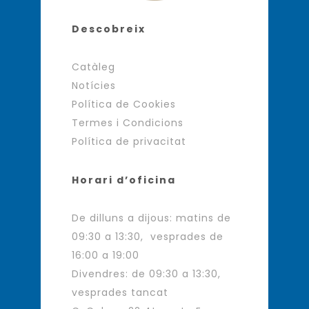
Descobreix
Catàleg
Notícies
Política de Cookies
Termes i Condicions
Política de privacitat
Horari d’oficina
De dilluns a dijous: matins de
09:30 a 13:30, vesprades de
16:00 a 19:00
Divendres: de 09:30 a 13:30,
vesprades tancat