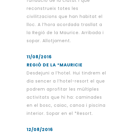
fundació de la ciutat i que
reconstrueix totes les
civilitzacions que han habitat el
lloc. A l’hora acordada trasllat a
la Regió de la Maurice. Arribada i
sopar. Allotjament.
11/08/2016
REGIÓ DE LA *MAURICIE
Desdejuni a l’hotel. Hui tindrem el
dia sencer a l’hotel-resort el que
podrem aprofitar les múltiples
activitats que hi ha: caminades
en el bosc, caiac, canoa i piscina
interior. Sopar en el *Resort.
12/08/2016