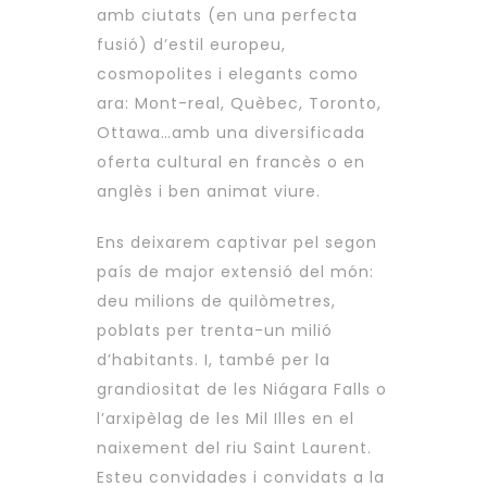
amb ciutats (en una perfecta
fusió) d’estil europeu,
cosmopolites i elegants como
ara: Mont-real, Quèbec, Toronto,
Ottawa…amb una diversificada
oferta cultural en francès o en
anglès i ben animat viure.
Ens deixarem captivar pel segon
país de major extensió del món:
deu milions de quilòmetres,
poblats per trenta-un milió
d’habitants. I, també per la
grandiositat de les Niágara Falls o
l’arxipèlag de les Mil Illes en el
naixement del riu Saint Laurent.
Esteu convidades i convidats a la