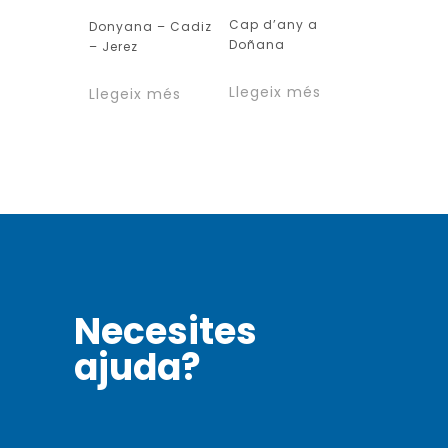
Cap d’any a
Donyana – Cadiz
Doñana
– Jerez
Llegeix més
Llegeix més
Necesites
ajuda?