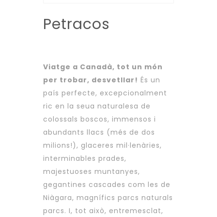
Petracos
Viatge a Canadà, tot un món
per trobar, desvetllar!
És un
país perfecte, excepcionalment
ric en la seua naturalesa de
colossals boscos, immensos i
abundants llacs (més de dos
milions!), glaceres mil·lenàries,
interminables prades,
majestuoses muntanyes,
gegantines cascades com les de
Niàgara, magnífics parcs naturals
parcs. I, tot això, entremesclat,