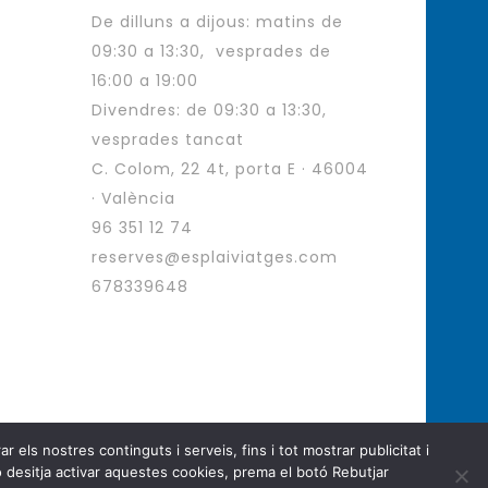
De dilluns a dijous: matins de
09:30 a 13:30, vesprades de
16:00 a 19:00
Divendres: de 09:30 a 13:30,
vesprades tancat
C. Colom, 22 4t, porta E · 46004
· València
96 351 12 74
reserves@esplaiviatges.com
678339648
 els nostres continguts i serveis, fins i tot mostrar publicitat i
ges. All Rights Reserved.
 desitja activar aquestes cookies, prema el botó Rebutjar