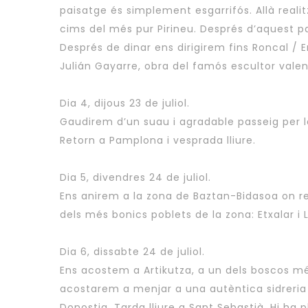
paisatge és simplement esgarrifós. Allà reali
cims del més pur Pirineu. Després d’aquest p
Després de dinar ens dirigirem fins Roncal / E
Julián Gayarre, obra del famós escultor valen
Dia 4, dijous 23 de juliol.
Gaudirem d’un suau i agradable passeig per la 
Retorn a Pamplona i vesprada lliure.
Dia 5, divendres 24 de juliol.
Ens anirem a la zona de Baztan-Bidasoa on r
dels més bonics poblets de la zona: Etxalar i 
Dia 6, dissabte 24 de juliol.
Ens acostem a Artikutza, a un dels boscos m
acostarem a menjar a una autèntica sidreria 
Donostia. Tarda lliure a Sant Sebastià. Hi ha p