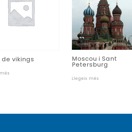
Moscou i Sant
 de vikings
Petersburg
 més
Llegeix més