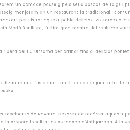
tzarem un còmode passeig pels seus boscos de faigs i pi
asseig menjarem en un restaurant la tradicional i contu
rronkari, per visitar aquest poble deliciós. Visitarem all
cià Marià Benlliure, l’últim gran mestre del realisme vui
ribera del riu Ultzama per arribar fins al deliciós poble
ealitzarem una fascinant i molt poc coneguda ruta de s
Lesaka.
és fascinants de Navarra. Després de recórrer aquests 
a la propera localitat guipuscoana d’Astigarraga. A la 
latja, ¡cal portar banyador!