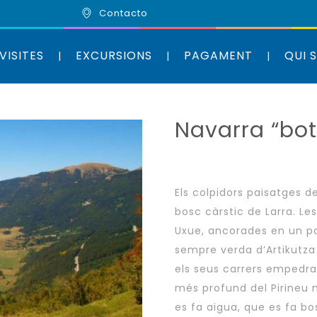
Contacto
VISITES
EXCURSIONS
PAGAMENT
QUI 
Navarra “bo
Els colpidors paisatges de
bosc càrstic de Larra. Le
Uxue, ancorades en un pa
sempre verda d’Artikutza i
els seus carrers empedrat
més profund del Pirineu n
es fa aigua, que es fa bo