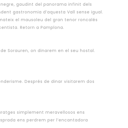
 negre, gaudint del panorama infinit dels
ndent gastronomia d’aquesta Vall sense igual.
à mateix el mausoleu del gran tenor roncalés
tcentista. Retorn a Pamplona.
t de Sorauren, on dinarem en el seu hostal.
enderisme. Després de dinar visitarem dos
paratges simplement meravellosos ens
vesprada ens perdrem per l’encantadora