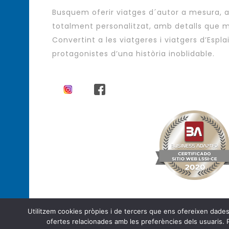
Busquem oferir viatges d´autor a mesura,
totalment personalitzat, amb detalls que m
Convertint a les viatgeres i viatgers d’Espla
protagonistes d’una història inoblidable.
Utilitzem cookies pròpies i de tercers que ens ofereixen dades es
Agència de Viatges - Viatges d´autor
ofertes relacionades amb les preferències dels usuaris. 