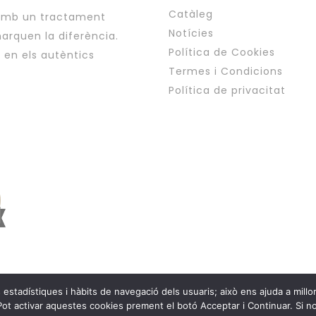
Catàleg
 amb un tractament
Notícies
arquen la diferència.
Política de Cookies
i en els autèntics
Termes i Condicions
Política de privacitat
tadístiques i hàbits de navegació dels usuaris; això ens ajuda a millorar
Copyright © Esplai Viat
Pot activar aquestes cookies prement el botó Acceptar i Continuar. Si no