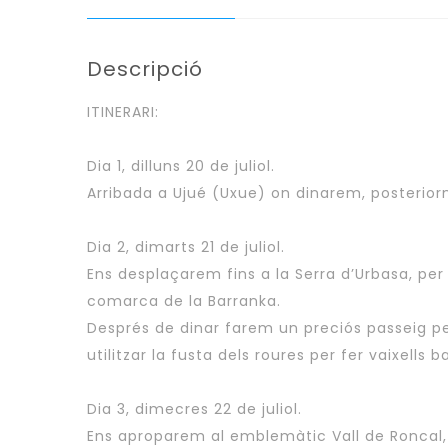
Descripció
ITINERARI:
Dia 1, dilluns 20 de juliol.
Arribada a Ujué (Uxue) on dinarem, posteriorm
Dia 2, dimarts 21 de juliol.
Ens desplaçarem fins a la Serra d’Urbasa, per
comarca de la Barranka.
Després de dinar farem un preciós passeig per
utilitzar la fusta dels roures per fer vaixell
Dia 3, dimecres 22 de juliol.
Ens aproparem al emblemàtic Vall de Roncal, a