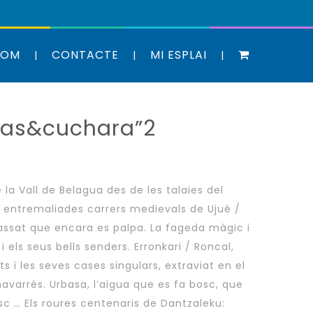
SOM
CONTACTE
MI ESPLAI
tas&cuchara”2
 la Vall de Belagua des de les talaies del
s entremaliades carrers medievals de Ujué /
ssat que encara es palpa. La fageda màgic i
 els seus bells senders. Erronkari / Roncal,
s i les seves cases singulars, extraviat en el
avarrès. Urbasa, l’aigua que es fa bosc, que
sc … Els roures centenaris de Dantzaleku: