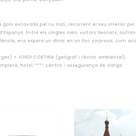
gola excavada pel riu Irati, recorrent el seu interior pe
’Espanya. Entre els cingles nien, voltors lleonats, aufrany
alència, ens espera un dinar en un lloc sorpresa, com 
ges) + JORDI CORTINA (geògraf i tècnic ambiental).
ompleta, hotel **** céntric i assegurança de viatge.