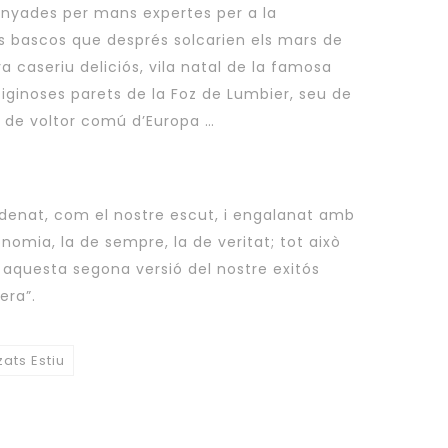
enyades per mans expertes per a la
s bascos que després solcarien els mars de
va caseriu deliciós, vila natal de la famosa
iginoses parets de la Foz de Lumbier, seu de
 de voltor comú d’Europa …
denat, com el nostre escut, i engalanat amb
onomia, la de sempre, la de veritat; tot això
aquesta segona versió del nostre exitós
era”.
zats Estiu