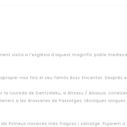
ent visita a l’església d’aquest magnífic poble medieval
 apropar-nos fins el seu famós Bosc Encantat. Després ens
 la roureda de Dantzaleku, a Altsasu / Alsasua, coneixen
s baleners a les drassanes de Passatges, tècniques únique
ls Pirineus navarrès més fragoso i salvatge. Pujarem a l