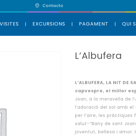
Contacto
VISITES
EXCURSIONS
PAGAMENT
QUI 
L’Albufera
L’ALBUFERA, LA NIT DE S
capvespre, el millor e
Joan, a la meravella de l’
l’adoració del sol amb el
per l’aire, les pràctiques
salut–“Bany de sant Joan, 
joventut, bellesa i amor. I