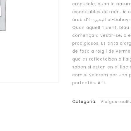
crepuscle, quan la natura
espectables de món. Al ca
àrab d’< البحيرة al-buhayra ), ofereix les seues més sublims imatges.
Quan aquell “lluent, blau 
comença a vestir-se, a 
prodigiosos. Es tinta d’ar
de fosc a roig i de verm
que es reflecteixen a l’ai
saben si estan en el llac 
com si volarem per una pa
portentós. A.Ll.
Categoria:
Viatges realit