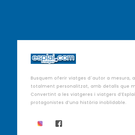
Busquem oferir viatges d´autor a mesura,
totalment personalitzat, amb detalls que m
Convertint a les viatgeres i viatgers d’Espla
protagonistes d’una història inoblidable.