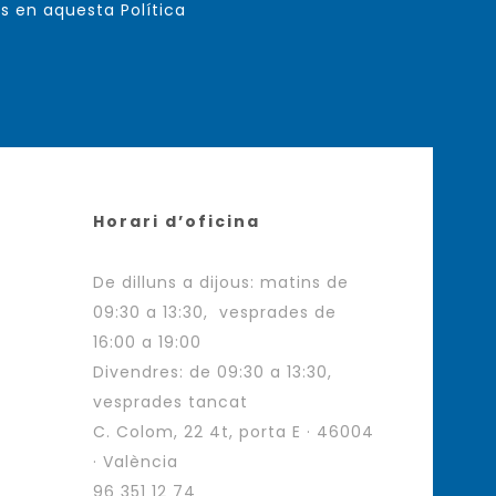
s en aquesta Política
Horari d’oficina
De dilluns a dijous: matins de
09:30 a 13:30, vesprades de
16:00 a 19:00
Divendres: de 09:30 a 13:30,
vesprades tancat
C. Colom, 22 4t, porta E · 46004
· València
96 351 12 74