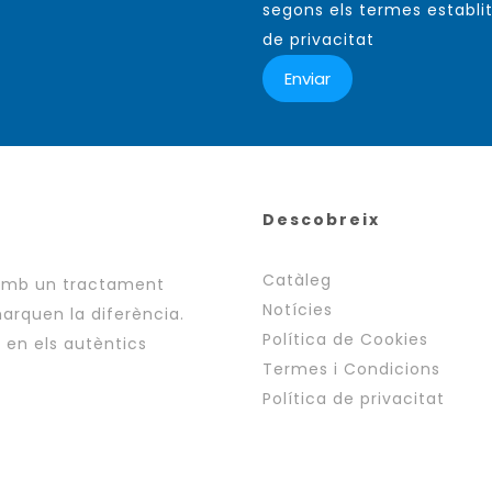
segons els termes establit
de privacitat
Descobreix
Catàleg
 amb un tractament
Notícies
arquen la diferència.
Política de Cookies
i en els autèntics
Termes i Condicions
Política de privacitat