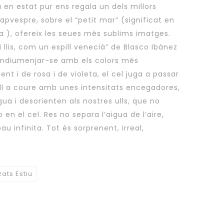
 en estat pur ens regala un dels millors
pvespre, sobre el “petit mar” (significat en
i llis, com un espill venecià” de Blasco Ibànez
endiumenjar-se amb els colors més
gent i de rosa i de violeta, el cel juga a passar
ell a coure amb unes intensitats encegadores,
gua i desorienten als nostres ulls, que no
o en el cel. Res no separa l’aigua de l’aire,
u infinita. Tot és sorprenent, irreal,
zats Estiu