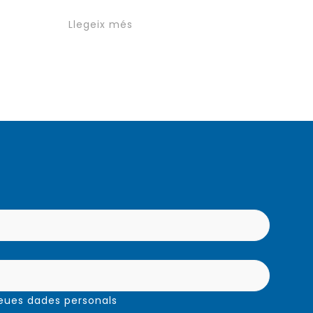
Llegeix més
meues dades personals