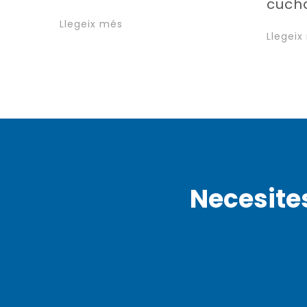
cuch
Llegeix més
Llegeix
Necesite