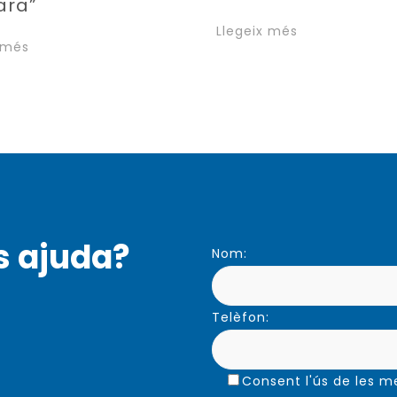
ara”
Llegeix més
 més
s ajuda?
Nom:
Telèfon:
Consent l'ús de les 