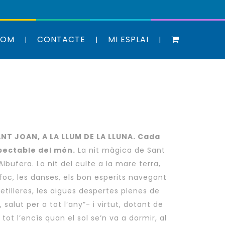
SOM
CONTACTE
MI ESPLAI
ANT JOAN, A LA LLUM DE LA LLUNA. Cada
spectable del món.
La nit màgica de Sant
Albufera. La nit del culte a la mare terra,
 foc, les danses, els bon esperits navegant
 fetilleres, les aigües despertes plenes de
salut per a tot l’any”- i virtut, dotant de
 tot l’encís quan el sol se’n va a dormir, al