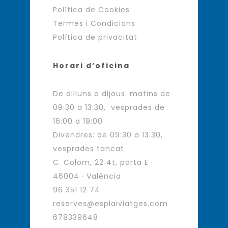
Política de Cookies
Termes i Condicions
Política de privacitat
Horari d’oficina
De dilluns a dijous: matins de
09:30 a 13:30, vesprades de
16:00 a 19:00
Divendres: de 09:30 a 13:30,
vesprades tancat
C. Colom, 22 4t, porta E ·
46004 · València
96 351 12 74
reserves@esplaiviatges.com
678339648