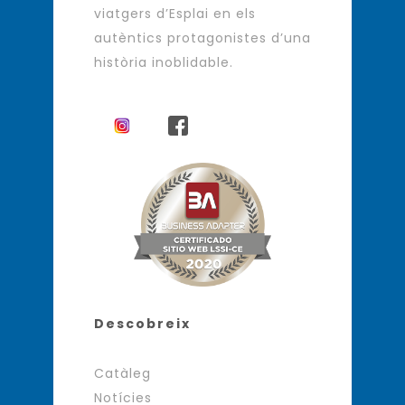
viatgers d’Esplai en els
autèntics protagonistes d’una
història inoblidable.
Descobreix
Catàleg
Notícies