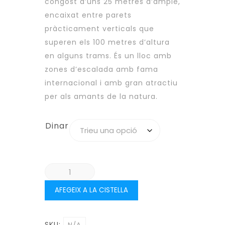
congost d’uns 25 metres d’ample,
encaixat entre parets
pràcticament verticals que
superen els 100 metres d’altura
en alguns trams. És un lloc amb
zones d’escalada amb fama
internacional i amb gran atractiu
per als amants de la natura.
Dinar
quantitat
de
AFEGEIX A LA CISTELLA
MONTANEJOS
-
RUTA
SKU:
N/A