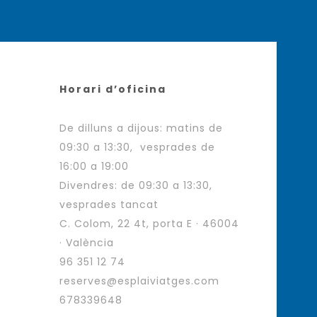
Horari d’oficina
De dilluns a dijous: matins de
09:30 a 13:30, vesprades de
16:00 a 19:00
Divendres: de 09:30 a 13:30,
vesprades tancat
C. Colom, 22 4t, porta E · 46004
· València
96 351 12 74
reserves@esplaiviatges.com
678339648