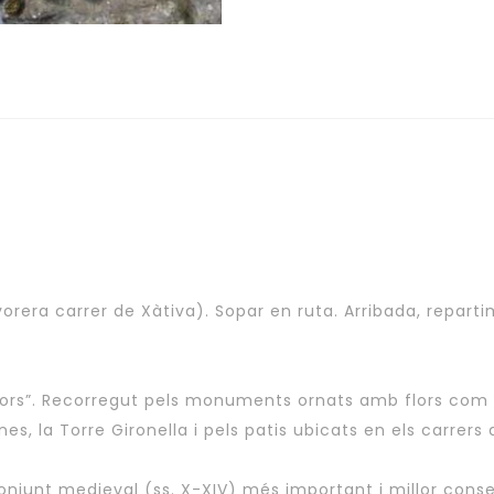
 (vorera carrer de Xàtiva). Sopar en ruta. Arribada, repart
ors”. Recorregut pels monuments ornats amb flors com ar
nes, la Torre Gironella i pels patis ubicats en els carrers d
 conjunt medieval (ss. X-XIV) més important i millor co