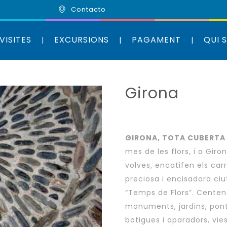
Contacto
VISITES
EXCURSIONS
PAGAMENT
QUI 
Girona
GIRONA, TOTA CUBERTA 
mes de les flors, i a Giro
volves, encatifen els car
preciosa i encisadora ciut
“Temps de Flors”. Centena
monuments, jardins, pont
botigues i aparadors, vie