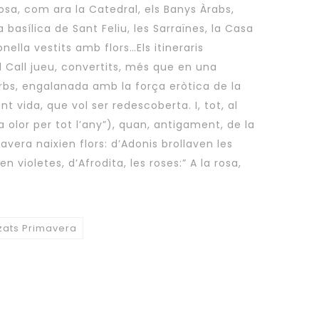
osa, com ara la Catedral, els Banys Àrabs,
a basílica de Sant Feliu, les Sarraïnes, la Casa
onella vestits amb flors…Els itineraris
al Call jueu, convertits, més que en una
urbs, engalanada amb la força eròtica de la
t vida, que vol ser redescoberta. I, tot, al
a olor per tot l’any”), quan, antigament, de la
avera naixien flors: d’Adonis brollaven les
n violetes, d’Afrodita, les roses:” A la rosa,
tzats Primavera