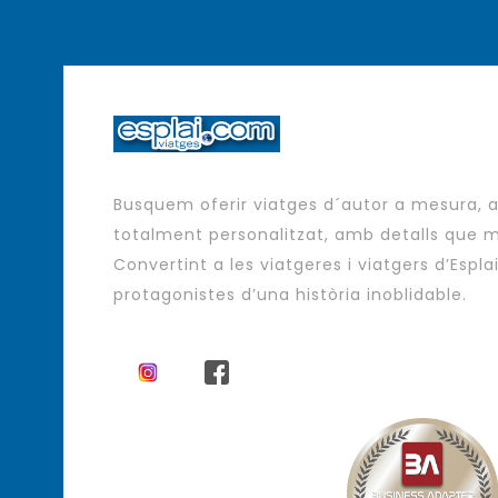
Busquem oferir viatges d´autor a mesura,
totalment personalitzat, amb detalls que m
Convertint a les viatgeres i viatgers d’Espla
protagonistes d’una història inoblidable.