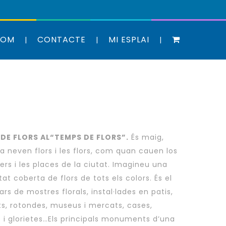
SOM
CONTACTE
MI ESPLAI
DE FLORS AL“TEMPS DE FLORS”.
És maig,
na neven flors i les flors, com quan cauen los
rers i les places de la ciutat. Imagineu una
at coberta de flors de tots els colors. És el
rs de mostres florals, instal·lades en patis,
s, rotondes, museus i mercats, cases,
s i glorietes…Els principals monuments d’una