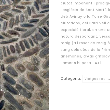
ciutat imponent i prodigi
l’església de Sant Martí, l
Lleó Avinay o la Torre Gir
ciutadans, del Barri Vell 
exposició floral, en una 
natura desbordant, vessan
maig (“El roser de maig f
sang dels déus de la Prim
anemones, d’Atis grifolave
l’amor s’hi posa”. A.Ll.
Categoria:
Viatges reali