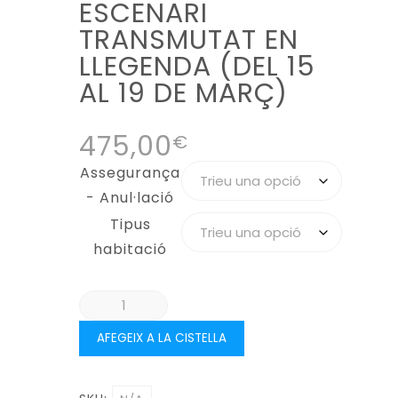
ESCENARI
TRANSMUTAT EN
LLEGENDA (DEL 15
AL 19 DE MARÇ)
475,00
€
Assegurança
- Anul·lació
Tipus
habitació
quantitat
de
AFEGEIX A LA CISTELLA
SALAMANCA,
UN
ESCENARI