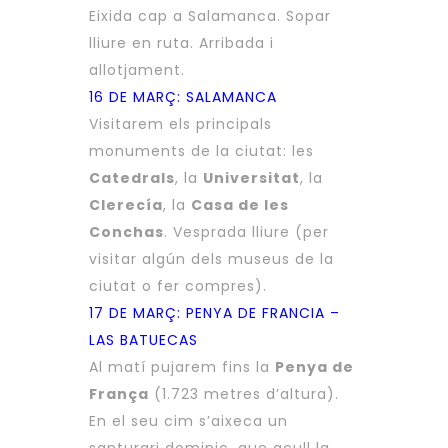
Eixida cap a Salamanca. Sopar
lliure en ruta. Arribada i
allotjament.
16 DE MARÇ: SALAMANCA
Visitarem els principals
monuments de la ciutat: les
Catedrals
, la
Universitat
, la
Clerecía
, la
Casa de les
Conchas
. Vesprada lliure (per
visitar algún dels museus de la
ciutat o fer compres).
17 DE MARÇ: PENYA DE FRANCIA –
LAS BATUECAS
Al matí pujarem fins la
Penya de
França
(1.723 metres d’altura).
En el seu cim s’aixeca un
santurari dominic, que acull la