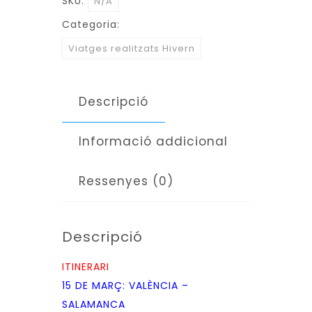
SKU:
N/A
TRANSMUTAT
Categoria:
EN
Viatges realitzats Hivern
LLEGENDA
(DEL
15
Descripció
AL
19
Informació addicional
DE
MARÇ)
Ressenyes (0)
Descripció
ITINERARI
15 DE MARÇ: VALÈNCIA –
SALAMANCA