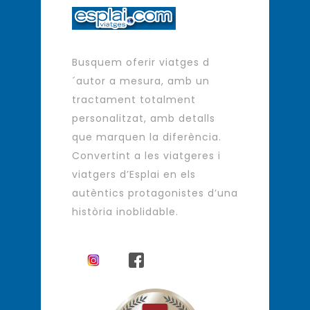
Busquem oferir viatges d
´autor a mesura, amb un
tractament totalment
personalitzat, amb detalls
que marquen la diferència.
Convertint a les viatgeres i
viatgers d’Esplai en els
autèntics protagonistes d’una
història inoblidable.