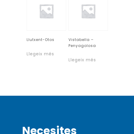
Llutxent-Otos
Vistabella –
Penyagolosa
Llegeix més
Llegeix més
Necesites