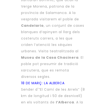
Verge Morena, patrona de la
província de Salamanca. A la
vesprada visitarem el poble de
Candelario
, un conjunt de cases
blanques d’apinyen al llarg dels
costeruts carrers, a les que
criden l’atenció les sèquies
urbanes. Visita teatralitzada al
Museu de la Casa Chacinera
. El
poble pot presumir de tradició
xarcutera, que es remota
diversos segles.
18 DE MARÇ: LA ALBERCA
Sender d'”El Camí de les Arrels” (8
km de longitud i 50 de desnivell)
en els voltants de
l’Alberca
. A la