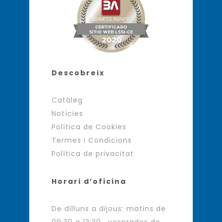
Descobreix
Catàleg
Notícies
Política de Cookies
Termes i Condicions
Política de privacitat
Horari d’oficina
De dilluns a dijous: matins de