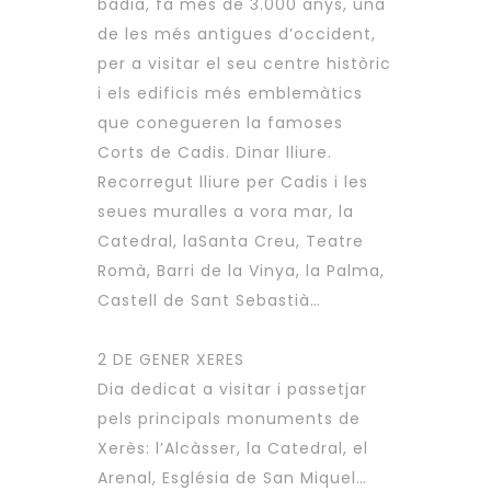
badia, fa més de 3.000 anys, una
de les més antigues d’occident,
per a visitar el seu centre històric
i els edificis més emblemàtics
que conegueren la famoses
Corts de Cadis. Dinar lliure.
Recorregut lliure per Cadis i les
seues muralles a vora mar, la
Catedral, laSanta Creu, Teatre
Romà, Barri de la Vinya, la Palma,
Castell de Sant Sebastià…
2 DE GENER XERES
Dia dedicat a visitar i passetjar
pels principals monuments de
Xerès: l’Alcàsser, la Catedral, el
Arenal, Església de San Miquel…