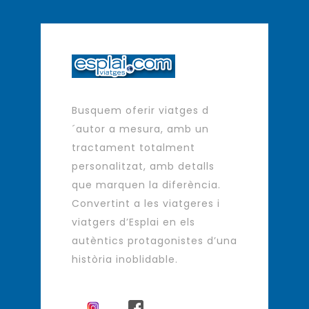
Busquem oferir viatges d
´autor a mesura, amb un
tractament totalment
personalitzat, amb detalls
que marquen la diferència.
Convertint a les viatgeres i
viatgers d’Esplai en els
autèntics protagonistes d’una
història inoblidable.