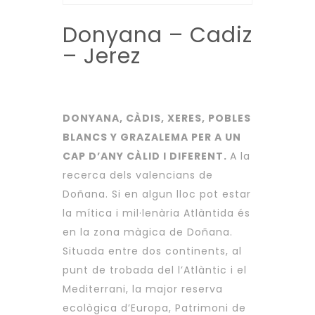
Donyana – Cadiz
– Jerez
DONYANA, CÀDIS, XERES, POBLES
BLANCS Y GRAZALEMA PER A UN
CAP D’ANY CÀLID I DIFERENT.
A la
recerca dels valencians de
Doñana. Si en algun lloc pot estar
la mítica i mil·lenària Atlàntida és
en la zona màgica de Doñana.
Situada entre dos continents, al
punt de trobada del l’Atlàntic i el
Mediterrani, la major reserva
ecològica d’Europa, Patrimoni de