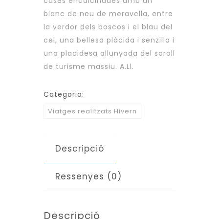
cases encalcinades amb un
blanc de neu de meravella, entre
la verdor dels boscos i el blau del
cel, una bellesa plàcida i senzilla i
una placidesa allunyada del soroll
de turisme massiu. A.Ll.
Categoria:
Viatges realitzats Hivern
Descripció
Ressenyes (0)
Descripció