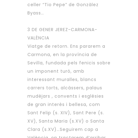
celler “Tio Pepe” de Gonzàlez
Byass…
3 DE GENER JEREZ-CARMONA-
VALÈNCIA
Viatge de retorn. Ens pararem a
Carmona, en la província de
Sevilla, fundada pels fenicis sobre
un imponent turó, amb
interessant muralles, blancs
carrers torts, alcàssers, palaus
mudèjars , convents i esglésies
de gran interès i bellesa, com
Sant Felip (s. XIV), Sant Pere (s.
XV), Santa Maria (s.XV) o Santa
Clara (s.XV)…Seguirem cap a
València, on tractarem d’arribar