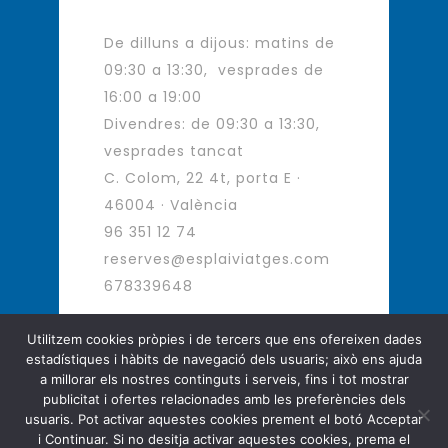
De dilluns a dijous: matins de
09:30 a 13:30, vesprades de
16:00 a 19:00
Divendres: de 09:30 a 13:30,
vesprades tancat
C. Colom, 22 4t, porta E ·
46004 · València
96 351 12 74
reserves@esplaiviatges.com
678339648
Utilitzem cookies pròpies i de tercers que ens ofereixen dades
estadístiques i hàbits de navegació dels usuaris; això ens ajuda
Agència de Viatges - Viatges d
a millorar els nostres continguts i serveis, fins i tot mostrar
´autor
publicitat i ofertes relacionades amb les preferències dels
usuaris. Pot activar aquestes cookies prement el botó Acceptar
Copyright © Esplai Viatges. All
i Continuar. Si no desitja activar aquestes cookies, prema el