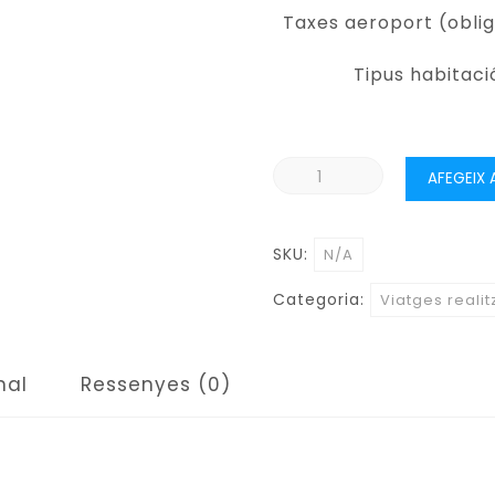
Taxes aeroport (oblig
Tipus habitaci
quantitat
AFEGEIX 
de
LES
SKU:
N/A
CATEDRALS
DEL
Categoria:
Viatges realit
NORD
DE
FRANÇA.
nal
Ressenyes (0)
L'ESCLAT
DEL
GÓTIC