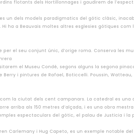
rdins flotants dels Hortillonnages i gaudirem de l’espect
es un dels models paradigmatics del gótic clàsic, inacab
c. Hi ha a Beauvais moltes altres esglesies gótiques com l
le per el seu conjunt únic, d’orige roma. Conserva les mu
nrera
n visitarem el Museu Condé, segons alguns la segona pina
e Berry i pintures de Rafael, Boticcelli. Poussin, Watteau,
com la ciutat dels cent campanars. La catedral es una 
rre arriba als 150 metres d’alçada, i es una obra mestra
mples espectaculars del gótic, el palau de Justicia i la
ren Carlemany i Hug Capeto, es un exemple notable del gòt