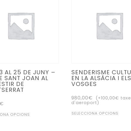
3 AL 25 DE JUNY –
SENDERISME CULTU
DE SANT JOAN AL
EN LA ALSÀCIA I EL
STIR DE
VOSGES
SERRAT
980,00
€
(+
100,00
€
taxe
d'aeroport)
€
Aque
Aquest
SELECCIONA OPCIONS
IONA OPCIONS
prod
producte
té
té