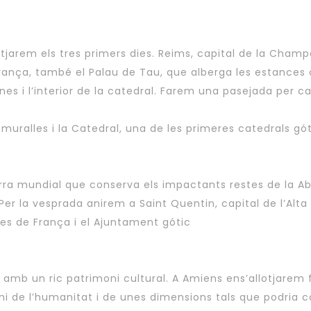
(DEL
11
AL
llotjarem els tres primers dies. Reims, capital de la Cha
18
ança, també el Palau de Tau, que alberga les estances o
D'AGOST)
nes i l’interior de la catedral. Farem una pasejada per ca
 muralles i la Catedral, una de les primeres catedrals gót
rra mundial que conserva els impactants restes de la Ab
Per la vesprada anirem a Saint Quentin, capital de l’Alta 
ues de França i el Ajuntament gótic
mb un ric patrimoni cultural. A Amiens ens’allotjarem fin
oni de l’humanitat i de unes dimensions tals que podria 