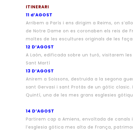
ITINERARI
11 d’AGOST
Arribem a París i ens dirigim a Reims, on s’a
de Notre Dame on es coronaben els reis de Fr
moltes de les escultures originals de les faça
12 D’AGOST
A Laón, edificada sobre un turó, visitarem les
Sant Martí
13 D’AGOST
Anirem a Soissons, destruida a la segona gue
sant Gervasi i sant Protàs de un gótic clasic. 
Quintí, una de les mes grans esglesies gótiq
14 D’AGOST
Partirem cap a Amiens, envoltada de canals i a
l’esglesia gótica mes alta de França, patrim