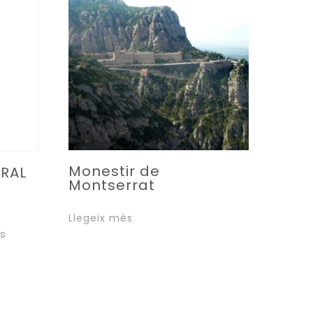
Monestir de
RAL
Montserrat
S
Llegeix més
s
st
ucte