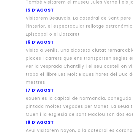
També visitarem el museu Jules Verne i els ja
15 D’AGOST
Visitarem Beauvais. La catedral de Sant pere 
l’interior, el espectacular rellotge astronómi
Episcopal o el Llatzaret
16 D’AGOST
Visita a Senlis, una xicoteta ciutat remarcab
places i carrers que ens transporten segles e
Per la vesprada Chantilly i el seu castell o
troba el llibre Les Molt Riques hores del Duc d
mestres
17 D’AGOST
Rouen es la capital de Normandia, coneguda 
pintada moltes vegades per Monet. La seua to
Ouen i la esglesia de sant Maclou son dos exe
18 D’AGOST
Avui visitarem Noyon, a la catedral es corona