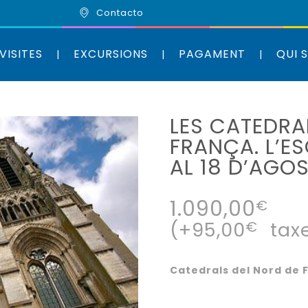
Contacto
VISITES
EXCURSIONS
PAGAMENT
QUI 
LES CATEDRA
FRANÇA. L’ES
AL 18 D’AGOS
1.090,00
€
(+
95,00
€
taxe
Catedrals del Nord de F