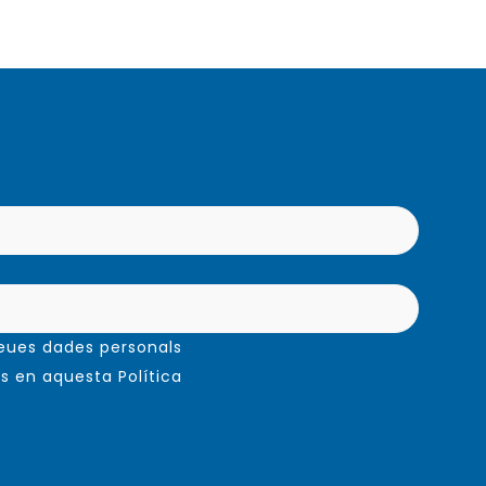
ses
nts.
ons
n
na
ucte
meues dades personals
s en aquesta Política