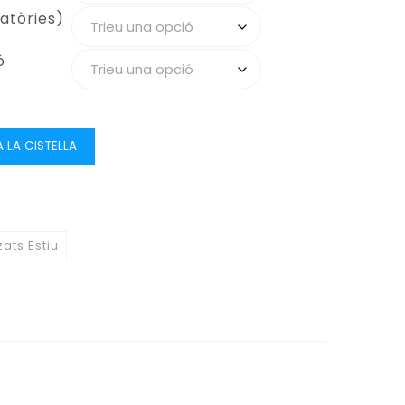
atòries)
ó
A LA CISTELLA
zats Estiu