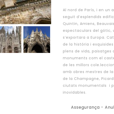
Al nord de París, i en u
seguit d’esplendids edific
Quintin, Amiens, Beauvai
espectaculars del gótic, 
s’exportara a Europa. Ca
de la história i exquiside
plens de vida, paisatges c
monuments com el castell
de les millors cole.lecci
amb obres mestres de la 
de la Champagne, Picardia
ciutats monumentals i p
inovidables.
Assegurança - Anul