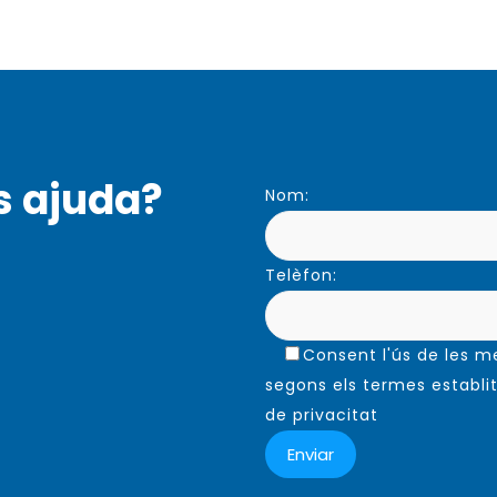
diver
diverses
varia
variants.
Les
Les
opci
opcions
es
es
pode
poden
s ajuda?
triar
Nom:
triar
a
a
la
la
Telèfon:
pàgi
pàgina
del
del
prod
producte
Consent l'ús de les 
segons els termes establit
de privacitat