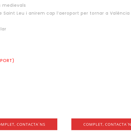
s medievals
de Saint Leu i anirem cap l’aeroport per tornar a València
lar
OPORT)
OMPLET, CONTACTA´NS
COMPLET, CONTACTA´