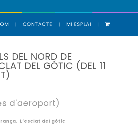
SOM
CONTACTE
MI ESPLAI
LS DEL NORD DE
CLAT DEL GÓTIC (DEL 11
T)
s d'aeroport)
rança. L’esclat del gótic