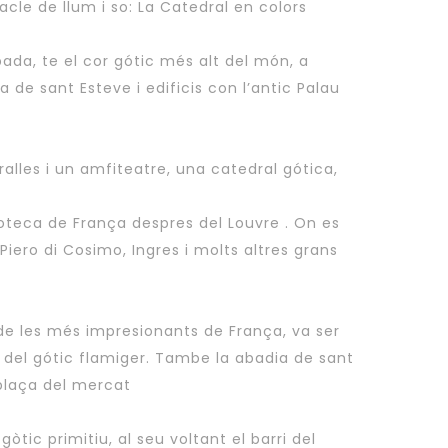
acle de llum i so: La Catedral en colors
ada, te el cor gótic més alt del món, a
a de sant Esteve i edificis con l’antic Palau
ralles i un amfiteatre, una catedral gótica,
coteca de França despres del Louvre . On es
 Piero di Cosimo, Ingres i molts altres grans
de les més impresionants de França, va ser
 del gótic flamiger. Tambe la abadia de sant
 plaça del mercat
ic primitiu, al seu voltant el barri del