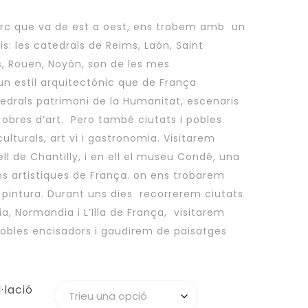
n arc que va de est a oest, ens trobem amb un
is: les catedrals de Reims, Laón, Saint
s, Rouen, Noyón, son de les mes
un estil arquitectónic que de França
tedrals patrimoni de la Humanitat, escenaris
s obres d’art. Pero també ciutats i pobles
ulturals, art vi i gastronomia. Visitarem
 de Chantilly, i en ell el museu Condé, una
ons artistiques de França. on ens trobarem
pintura. Durant uns dies recorrerem ciutats
, Normandia i L’Illa de França, visitarem
obles encisadors i gaudirem de paisatges
·lació