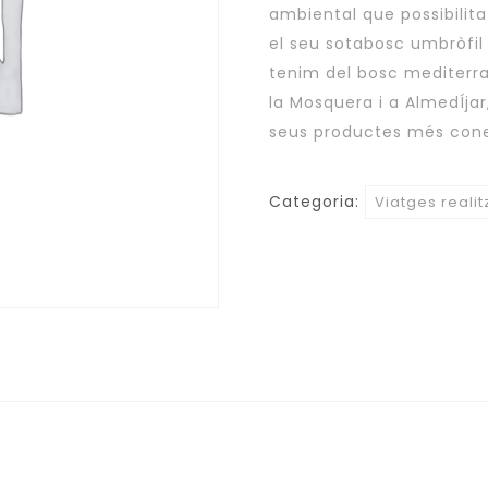
ambiental que possibilit
el seu sotabosc umbròfil
tenim del bosc mediterran
la Mosquera i a AlmedÍjar
seus productes més coneg
Categoria:
Viatges reali