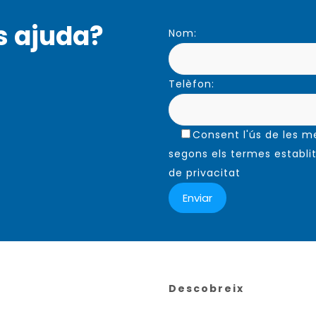
s ajuda?
Nom:
Telèfon:
Consent l'ús de les 
segons els termes establit
de privacitat
Descobreix