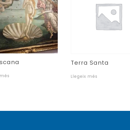
oscana
Terra Santa
 més
Llegeix més