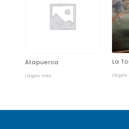
La T
Atapuerca
Llegeix
Llegeix més