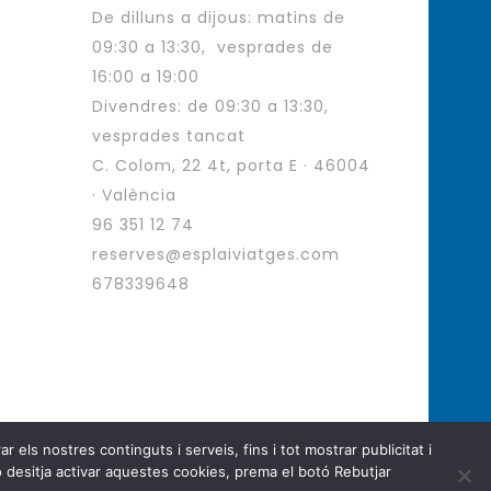
De dilluns a dijous: matins de
09:30 a 13:30, vesprades de
16:00 a 19:00
Divendres: de 09:30 a 13:30,
vesprades tancat
C. Colom, 22 4t, porta E · 46004
· València
96 351 12 74
reserves@esplaiviatges.com
678339648
 els nostres continguts i serveis, fins i tot mostrar publicitat i
ges. All Rights Reserved.
 desitja activar aquestes cookies, prema el botó Rebutjar