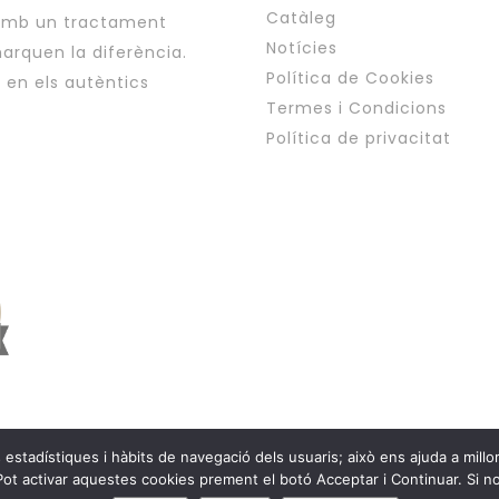
Catàleg
 amb un tractament
Notícies
arquen la diferència.
Política de Cookies
i en els autèntics
Termes i Condicions
Política de privacitat
tadístiques i hàbits de navegació dels usuaris; això ens ajuda a millorar
Copyright © Esplai Viat
Pot activar aquestes cookies prement el botó Acceptar i Continuar. Si no