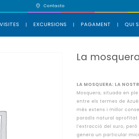
Contacto
VISITES
EXCURSIONS
PAGAMENT
QUI 
La mosquer
LA MOSQUERA: LA NOSTR
Mosquera, situada en ple 
entre els termes de Azuéb
més extens i millor conser
paradís natural aprofitat
l’extracció del suro, per
genera un particular mi