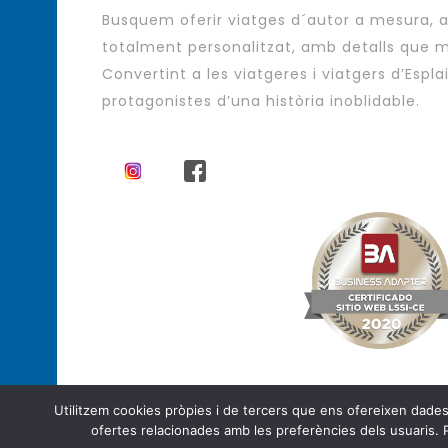
Busquem oferir viatges d´autor a mesura,
totalment personalitzat, amb detalls que m
Convertint a les viatgeres i viatgers d’Espla
protagonistes d’una història inoblidable.
Utilitzem cookies pròpies i de tercers que ens ofereixen dades es
Agència de Viatges - Viatges d´autor
ofertes relacionades amb les preferències dels usuaris. 