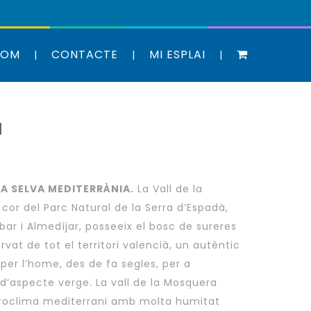
SOM
CONTACTE
MI ESPLAI
a
A SELVA MEDITERRÀNIA.
La Vall de la
cor del Parc Natural de la Serra d’Espadà,
ar i Almedíjar, posseeix el bosc de sureres
vat de tot el territori valencià, un autèntic
 per l’home, des de fa segles, per a
ò d’aspecte verge. La vall de la Mosquera
croclima mediterrani amb molta humitat