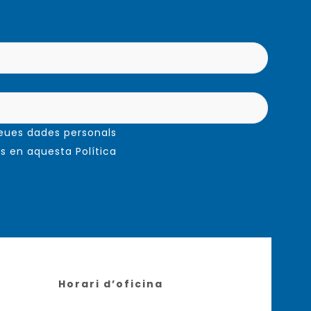
meues dades personals
s en aquesta Política
Horari d’oficina