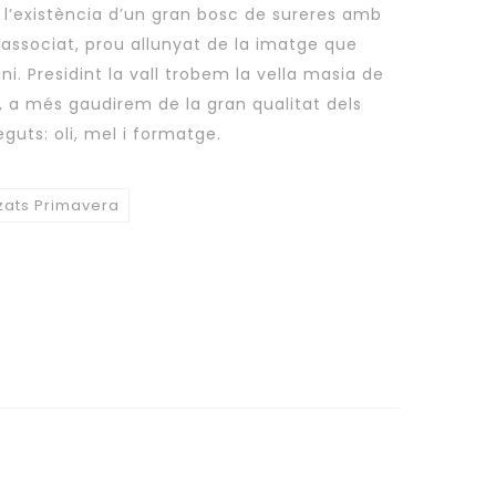
a l’existència d’un gran bosc de sureres amb
 associat, prou allunyat de la imatge que
i. Presidint la vall trobem la vella masia de
, a més gaudirem de la gran qualitat dels
uts: oli, mel i formatge.
tzats Primavera