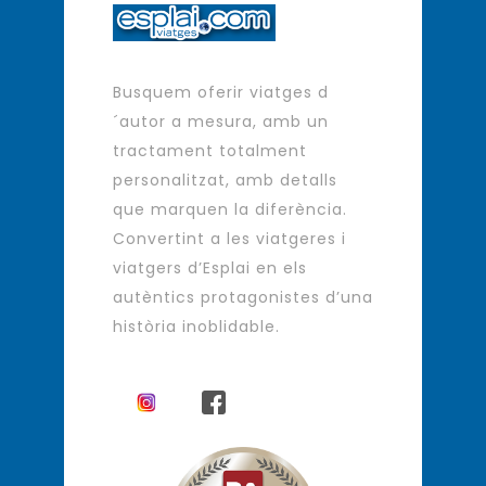
Busquem oferir viatges d
´autor a mesura, amb un
tractament totalment
personalitzat, amb detalls
que marquen la diferència.
Convertint a les viatgeres i
viatgers d’Esplai en els
autèntics protagonistes d’una
història inoblidable.