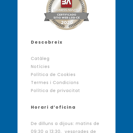
Descobreix
Catàleg
Notícies
Política de Cookies
Termes i Condicions
Política de privacitat
Horari d’oficina
De dilluns a dijous: matins de
09:30 a 13:30, vesprades de