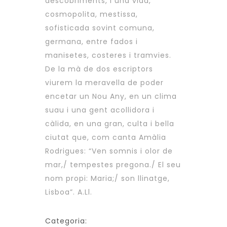
descobriments, i una vida,
cosmopolita, mestissa,
sofisticada sovint comuna,
germana, entre fados i
manisetes, costeres i tramvies.
De la mà de dos escriptors
viurem la meravella de poder
encetar un Nou Any, en un clima
suau i una gent acollidora i
càlida, en una gran, culta i bella
ciutat que, com canta Amàlia
Rodrigues: “Ven somnis i olor de
mar,/ tempestes pregona./ El seu
nom propi: Maria;/ son llinatge,
Lisboa”. A.Ll.
Categoria: