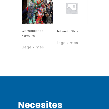
Carnestoltes
Llutxent-Otos
Navarra
Llegeix més
Llegeix més
Necesites