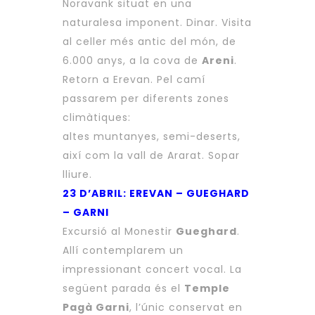
Noravank situat en una
naturalesa imponent. Dinar. Visita
al celler més antic del món, de
6.000 anys, a la cova de
Areni
.
Retorn a Erevan. Pel camí
passarem per diferents zones
climàtiques:
altes muntanyes, semi-deserts,
així com la vall de Ararat. Sopar
lliure.
23 D’ABRIL: EREVAN – GUEGHARD
– GARNI
Excursió al Monestir
Gueghard
.
Allí contemplarem un
impressionant concert vocal. La
següent parada és el
Temple
Pagà Garni
, l’únic conservat en