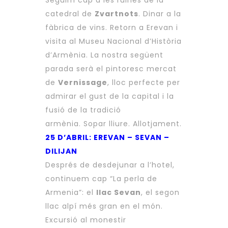
Seguim cap a les ruïnes de la
catedral de
Zvartnots
. Dinar a la
fàbrica de vins. Retorn a Erevan i
visita al Museu Nacional d’Història
d’Armènia. La nostra següent
parada serà el pintoresc mercat
de
Vernissage
, lloc perfecte per
admirar el gust de la capital i la
fusió de la tradició
armènia. Sopar lliure. Allotjament.
25 D’ABRIL: EREVAN – SEVAN –
DILIJAN
Després de desdejunar a l’hotel,
continuem cap “La perla de
Armenia”: el
llac Sevan
, el segon
llac alpí més gran en el món.
Excursió al monestir