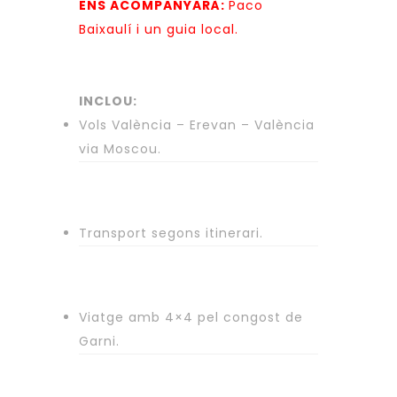
ENS ACOMPANYARÀ:
Paco
Baixaulí i un guia local.
INCLOU:
Vols València – Erevan – València
via Moscou.
Transport segons itinerari.
Viatge amb 4×4 pel congost de
Garni.