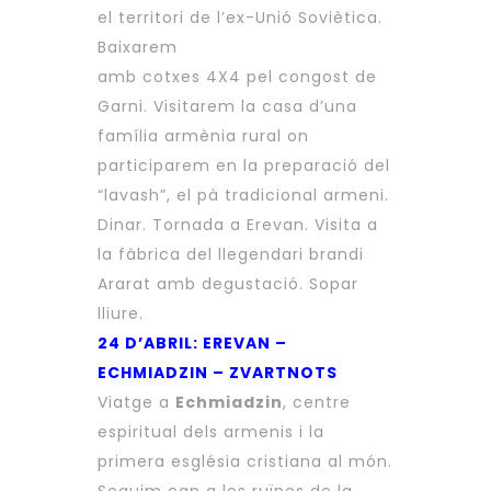
el territori de l’ex-Unió Soviètica.
Baixarem
amb cotxes 4X4 pel congost de
Garni. Visitarem la casa d’una
família armènia rural on
participarem en la preparació del
“lavash”, el pà tradicional armeni.
Dinar. Tornada a Erevan. Visita a
la fàbrica del llegendari brandi
Ararat amb degustació. Sopar
lliure.
24 D’ABRIL: EREVAN –
ECHMIADZIN – ZVARTNOTS
Viatge a
Echmiadzin
, centre
espiritual dels armenis i la
primera església cristiana al món.