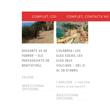
variants.
té
Les
diverses
opcions
COMPLET, CONTACTA´NS
COMPLET, CONTACTA´NS
variants.
es
Les
poden
opcions
triar
es
a
poden
la
DISSABTE 23 DE
CALÀBRIA I LES
triar
pàgina
FEBRER – ELS
ILLES EÒLIES, LES
a
del
PENYASEGATS DE
ILLES DELS
la
BENITATXELL
VOLCANS – DEL 21
producte
AL 28 D’ABRIL
pàgina
29,00
€
del
1.490,00
€
(+
100,00
€
Aquest
producte
SELECCIONA
taxes d'aeroport)
OPCIONS
producte
Aquest
SELECCIONA
té
OPCIONS
producte
diverses
té