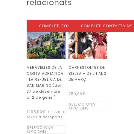
relacionats
COMPLET, CONTACTA´NS
COMPLET, CONTACTA´NS
MERAVELLES DE LA
CARNESTOLTES DE
COSTA ADRIATICA
BIELSA – DE L’1 AL 3
I LA REPÚBLICA DE
DE MARÇ
SAN MARINO (del
27 de desembre
250,00
€
al 2 de gener)
Aquest
SELECCIONA
OPCIONS
producte
1.195,00
€
(+
95,00
€
taxes d'aeroport)
té
Aquest
diverses
SELECCIONA
OPCIONS
producte