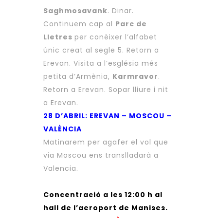
Saghmosavank
. Dinar.
Continuem cap al
Parc de
Lletres
per conèixer l’alfabet
únic creat al segle 5. Retorn a
Erevan. Visita a l’església més
petita d’Armènia,
Karmravor
.
Retorn a Erevan. Sopar lliure i nit
a Erevan.
28 D’ABRIL: EREVAN – MOSCOU –
VALÈNCIA
Matinarem per agafer el vol que
via Moscou ens translladarà a
Valencia.
Concentració a les 12:00 h al
hall de l’aeroport de Manises.