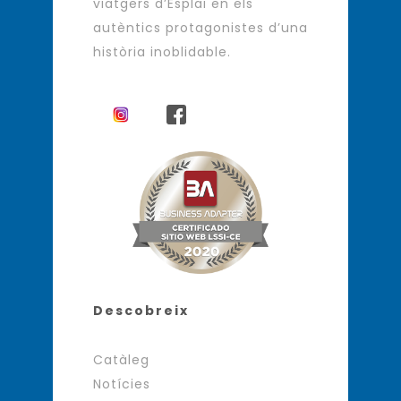
viatgers d’Esplai en els
autèntics protagonistes d’una
història inoblidable.
Descobreix
Catàleg
Notícies