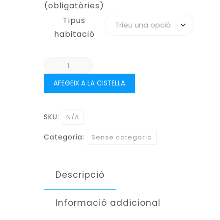
(obligatòries)
Tipus
habitació
quantitat
de
AFEGEIX A LA CISTELLA
ARMÈNIA,
SEGUINT
LA
SKU:
N/A
RUTA
Categoria:
Sense categoria
DE
LA
SEDA
Descripció
–
DEL
Informació addicional
20