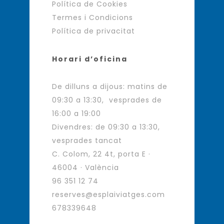
Política de Cookies
Termes i Condicions
Política de privacitat
Horari d’oficina
De dilluns a dijous: matins de
09:30 a 13:30, vesprades de
16:00 a 19:00
Divendres: de 09:30 a 13:30,
vesprades tancat
C. Colom, 22 4t, porta E ·
46004 · València
96 351 12 74
reserves@esplaiviatges.com
678339648