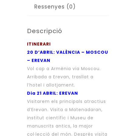
AL
Ressenyes (0)
28
D’ABRIL
Descripció
ITINERARI
20 D’ABRIL: VALÈNCIA – MOSCOU
– EREVAN
Vol cap a Armènia via Moscou.
Arribada a Erevan, trasllat a
l’hotel i allotjament.
Dia 21 ABRIL: EREVAN
Visitarem els principals atractius
d’Erevan. Visita a Matenadaran,
institut científic i Museu de
manuscrits antics, la major
col·lecció del món. Després visita