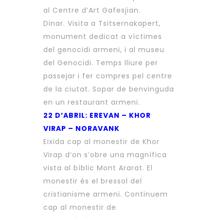
al Centre d’Art Gafesjian.
Dinar. Visita a Tsitsernakapert,
monument dedicat a víctimes
del genocidi armeni, i al museu
del Genocidi. Temps lliure per
passejar i fer compres pel centre
de la ciutat. Sopar de benvinguda
en un restaurant armeni.
22 D’ABRIL: EREVAN – KHOR
VIRAP – NORAVANK
Eixida cap al monestir de Khor
Virap d’on s’obre una magnífica
vista al bíblic Mont Ararat. El
monestir és el bressol del
cristianisme armeni. Continuem
cap al monestir de