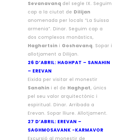
Sevanavanq
del segle IX. Seguim
cap a la ciutat de
Dilijan
anomenada per locals “La Suïssa
armenia”. Dinar. Seguim cap a
dos complexos monàstics,
Haghartsin
i
Goshavanq
. Sopar i
allotjament a Dilijan.
26 D’ABRIL: HAGHPAT – SANAHIN
– EREVAN
Eixida per visitar el monestir
Sanahin
i el de
Haghpat
, únics
pel seu valor arquitectònic i
espiritual. Dinar. Arribada a
Erevan. Sopar lliure. Allotjament.
27 D’ABRIL: EREVAN –
SAGHMOSAVANK -KARMAVOR
Excursió al monestir de