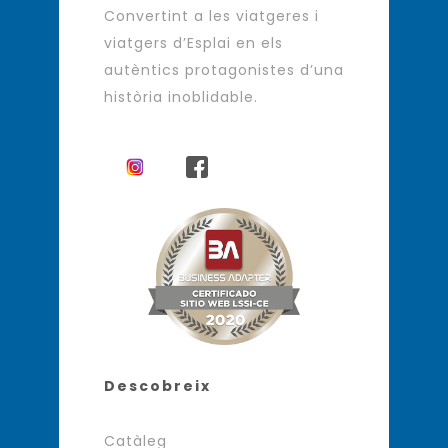
Convertint a les viatgeres i
viatgers d’Esplai en els
autèntics protagonistes d’una
història inoblidable.
Descobreix
Catàleg