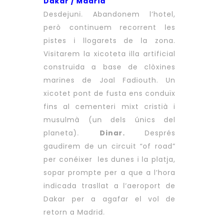
Dakar / Madrid
Desdejuni. Abandonem l’hotel,
però continuem recorrent les
pistes i llogarets de la zona.
Visitarem la xicoteta illa artificial
construïda a base de clòxines
marines de Joal Fadiouth. Un
xicotet pont de fusta ens conduïx
fins al cementeri mixt cristià i
musulmà (un dels únics del
planeta).
Dinar.
Després
gaudirem de un circuit “of road”
per conéixer les dunes i la platja,
sopar prompte per a que a l’hora
indicada trasllat a l’aeroport de
Dakar per a agafar el vol de
retorn a Madrid.