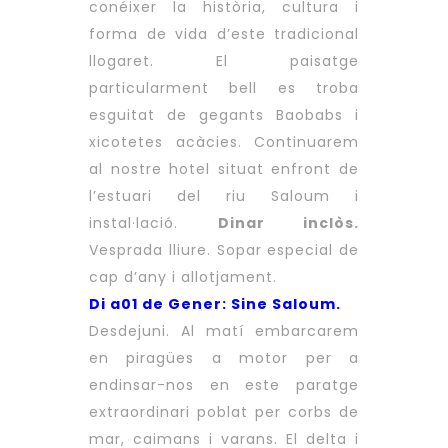
conéixer la història, cultura i
forma de vida d’este tradicional
llogaret. El paisatge
particularment bell es troba
esguitat de gegants Baobabs i
xicotetes acàcies. Continuarem
al nostre hotel situat enfront de
l’estuari del riu Saloum i
instal·lació.
Dinar inclòs.
Vesprada lliure. Sopar especial de
cap d’any i allotjament.
Di a01 de Gener: Sine Saloum.
Desdejuni. Al matí embarcarem
en piragües a motor per a
endinsar-nos en este paratge
extraordinari poblat per corbs de
mar, caimans i varans. El delta i