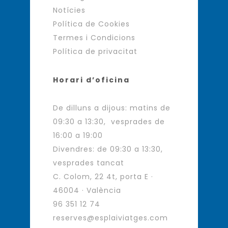
Notícies
Política de Cookies
Termes i Condicions
Política de privacitat
Horari d’oficina
De dilluns a dijous: matins de
09:30 a 13:30, vesprades de
16:00 a 19:00
Divendres: de 09:30 a 13:30,
vesprades tancat
C. Colom, 22 4t, porta E ·
46004 · València
96 351 12 74
reserves@esplaiviatges.com