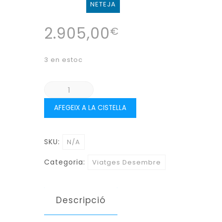
NETEJA
2.905,00
€
3 en estoc
quantitat
de
AFEGEIX A LA CISTELLA
SENEGAL
en
Cap
SKU:
N/A
d'Any
Categoria:
Viatges Desembre
(DEL
26
DESEMBRE
Descripció
2026
AL