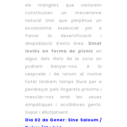
els manglars que visitarem
constituïxen un mecanisme
natural únic que perpètua un
ecosistema essencial per a
frenar la desertificació i
despoblació d’esta àrea.
Dinat
inclòs en forma de pícnic
en
algun dels illots de la zona on
podrem banyar-nos. A la
vesprada i de retorn al nostre
hotel tindrem temps lliure per a
pendreçar pels llogarets pròxims i
mesclar-nos amb les seues
simpàtiques i acollidores gents.
Sopar i Allotjament.
Dia 02 de Gener: Sine Saloum /