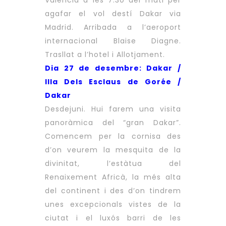
València a les 7:30 del mati per
agafar el vol destí Dakar via
Madrid. Arribada a l’aeroport
internacional Blaise Diagne.
Trasllat a l’hotel i Allotjament.
Dia 27 de desembre: Dakar /
Illa Dels Esclaus de Gorée /
Dakar
Desdejuni. Hui farem una visita
panoràmica del “gran Dakar”.
Comencem per la cornisa des
d’on veurem la mesquita de la
divinitat, l’estàtua del
Renaixement Africà, la més alta
del continent i des d’on tindrem
unes excepcionals vistes de la
ciutat i el luxós barri de les