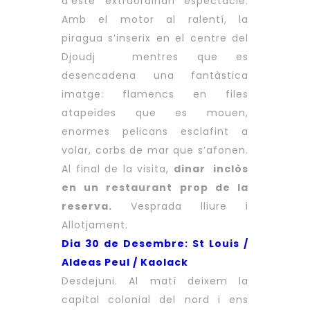
d’este extraordinari espectacle.
Amb el motor al ralentí, la
piragua s’inserix en el centre del
Djoudj mentres que es
desencadena una fantàstica
imatge: flamencs en files
atapeïdes que es mouen,
enormes pelicans esclafint a
volar, corbs de mar que s’afonen.
Al final de la visita,
dinar inclòs
en un restaurant prop de la
reserva.
Vesprada lliure i
Allotjament.
Dia 30 de Desembre: St Louis /
Aldeas Peul / Kaolack
Desdejuni. Al matí deixem la
capital colonial del nord i ens