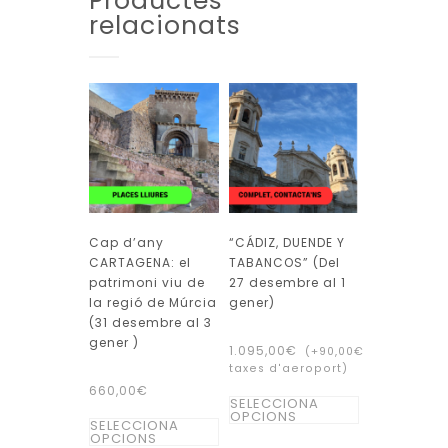
Productes
relacionats
Cap d’any
“CÁDIZ, DUENDE Y
CARTAGENA: el
TABANCOS” (Del
patrimoni viu de
27 desembre al 1
la regió de Múrcia
gener)
(31 desembre al 3
gener )
1.095,00
€
(+
90,00
€
taxes d'aeroport)
660,00
€
Aquest
SELECCIONA
Aquest
OPCIONS
producte
SELECCIONA
OPCIONS
producte