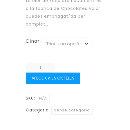
fa olor de xocolate i quan entres
a la fàbrica de Chocolates Valor
quedes embriagat/da per
complet…
Dinar
quantitat
de
AFEGEIX A LA CISTELLA
DISSABTE
27
D'ABRIL
SKU:
N/A
-
Categoria:
Sense categoria
VISITA
ALS
"CHOCOLATES