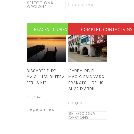
Aquest
SELECCIONA
Llegeix més
OPCIONS
producte
té
diverses
PLACES LLIURES
COMPLET, CONTACTA´NS
variants.
Les
opcions
es
poden
DISSABTE 11 DE
IPARRALDE, EL
triar
MAIG – L’ALBUFERA
MÀGIC PAIS VASC
a
PER LA NIT
FRANCÉS – DEL 19
la
AL 22 D’ABRIL
pàgina
40,00
€
390,00
€
del
Llegeix més
Aquest
producte
SELECCIONA
OPCIONS
producte
té