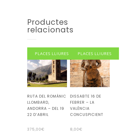
Productes
relacionats
PLACES LLIURES
PLACES LLIURES
RUTA DEL ROMÀNIC
DISSABTE 16 DE
LLOMBARD,
FEBRER – LA
ANDORRA – DEL 19
VALÈNCIA
22 D’ABRIL
CONCUSPICIENT
375,00
€
8,00
€