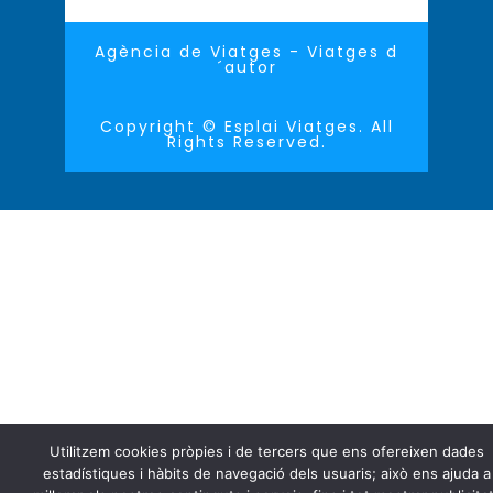
Agència de Viatges - Viatges d
´autor
Copyright © Esplai Viatges. All
Rights Reserved.
Utilitzem cookies pròpies i de tercers que ens ofereixen dades
estadístiques i hàbits de navegació dels usuaris; això ens ajuda a