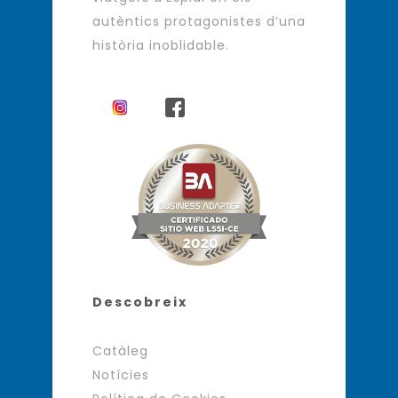
autèntics protagonistes d’una
història inoblidable.
Descobreix
Catàleg
Notícies