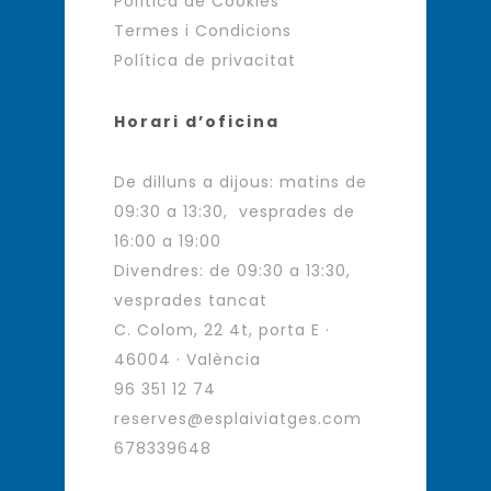
Política de Cookies
Termes i Condicions
Política de privacitat
Horari d’oficina
De dilluns a dijous: matins de
09:30 a 13:30, vesprades de
16:00 a 19:00
Divendres: de 09:30 a 13:30,
vesprades tancat
C. Colom, 22 4t, porta E ·
46004 · València
96 351 12 74
reserves@esplaiviatges.com
678339648