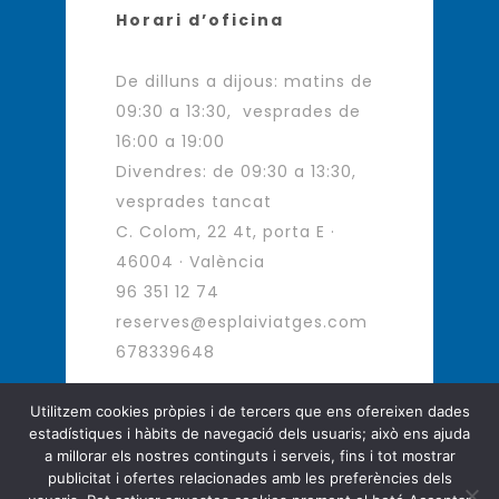
Horari d’oficina
De dilluns a dijous: matins de
09:30 a 13:30, vesprades de
16:00 a 19:00
Divendres: de 09:30 a 13:30,
vesprades tancat
C. Colom, 22 4t, porta E ·
46004 · València
96 351 12 74
reserves@esplaiviatges.com
678339648
Utilitzem cookies pròpies i de tercers que ens ofereixen dades
estadístiques i hàbits de navegació dels usuaris; això ens ajuda
Agència de Viatges - Viatges d
a millorar els nostres continguts i serveis, fins i tot mostrar
´autor
publicitat i ofertes relacionades amb les preferències dels