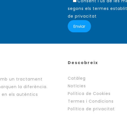
Consent l'ús de les 
segons els termes establit
de privacitat
Descobreix
Catàleg
 amb un tractament
Notícies
arquen la diferència.
Política de Cookies
i en els autèntics
Termes i Condicions
Política de privacitat