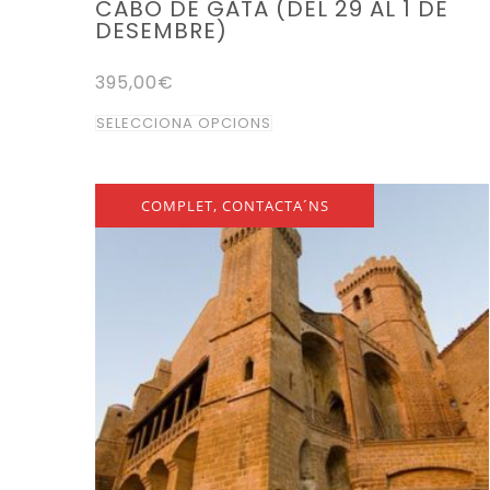
CABO DE GATA (DEL 29 AL 1 DE
DESEMBRE)
395,00
€
Aquest
SELECCIONA OPCIONS
producte
té
diverses
COMPLET, CONTACTA´NS
variants.
Les
opcions
es
poden
triar
a
la
pàgina