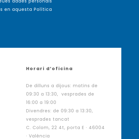
meues dades personals
s en aquesta Política
Horari d’oficina
De dilluns a dijous: matins de
09:30 a 13:30, vesprades de
16:00 a 19:00
Divendres: de 09:30 a 13:30,
vesprades tancat
C. Colom, 22 4t, porta E · 46004
· València