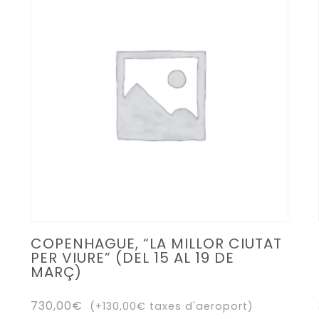
Les
opcions
es
poden
triar
a
la
pàgina
del
producte
COPENHAGUE, “LA MILLOR CIUTAT
PER VIURE” (DEL 15 AL 19 DE
MARÇ)
730,00
€
(+
130,00
€
taxes d'aeroport)