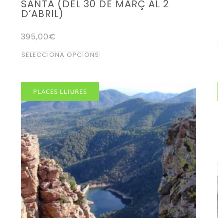
SANTA (DEL 30 DE MARÇ AL 2
D’ABRIL)
395,00
€
Aquest
SELECCIONA OPCIONS
producte
té
diverses
PLACES LLIURES
variants.
Les
opcions
es
poden
triar
a
la
pàgina