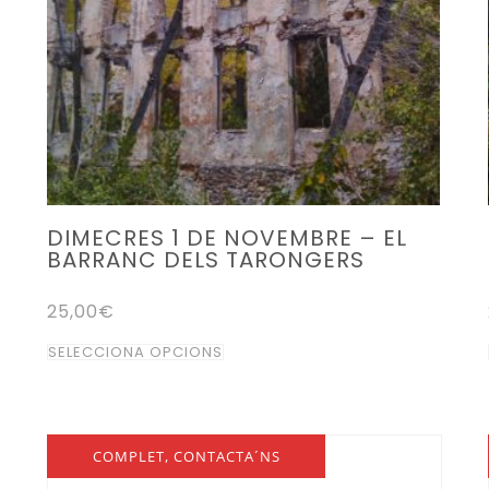
triar
a
la
pàgina
del
producte
DIMECRES 1 DE NOVEMBRE – EL
BARRANC DELS TARONGERS
25,00
€
Aquest
SELECCIONA OPCIONS
producte
té
diverses
COMPLET, CONTACTA´NS
variants.