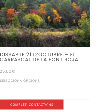
DISSABTE 21 D’OCTUBRE – EL
CARRASCAL DE LA FONT ROJA
25,00
€
Aquest
SELECCIONA OPCIONS
producte
té
diverses
COMPLET, CONTACTA´NS
variants.