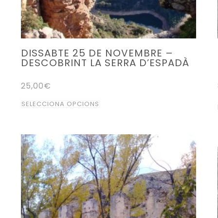
del
producte
DISSABTE 25 DE NOVEMBRE –
DESCOBRINT LA SERRA D’ESPADÀ
25,00
€
Aquest
SELECCIONA OPCIONS
producte
té
diverses
variants.
Les
opcions
es
poden