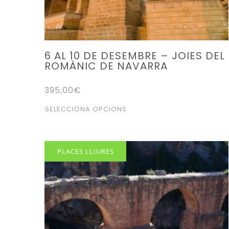
del
producte
6 AL 10 DE DESEMBRE – JOIES DEL
ROMÀNIC DE NAVARRA
395,00
€
Aquest
SELECCIONA OPCIONS
producte
té
diverses
PLACES LLIURES
variants.
Les
opcions
es
poden