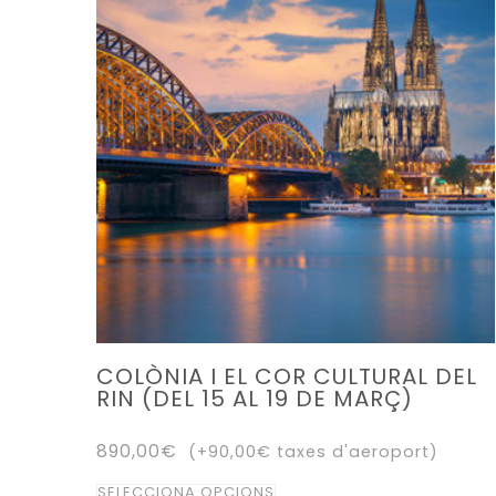
Les
opcions
es
poden
triar
a
la
pàgina
del
producte
COLÒNIA I EL COR CULTURAL DEL
RIN (DEL 15 AL 19 DE MARÇ)
890,00
€
(+
90,00
€
taxes d'aeroport)
Aquest
SELECCIONA OPCIONS