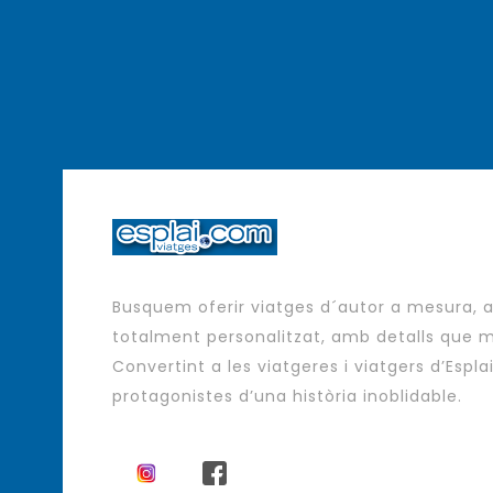
Busquem oferir viatges d´autor a mesura,
totalment personalitzat, amb detalls que m
Convertint a les viatgeres i viatgers d’Espla
protagonistes d’una història inoblidable.