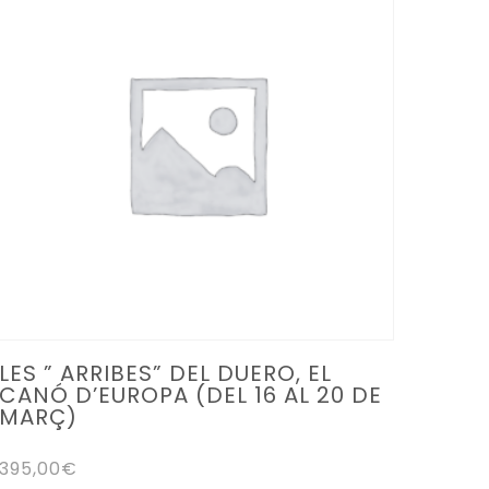
Les
opcions
es
poden
triar
a
la
pàgina
del
producte
LES ” ARRIBES” DEL DUERO, EL
CANÓ D’EUROPA (DEL 16 AL 20 DE
MARÇ)
395,00
€